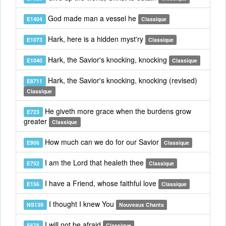
God made man a vessel he
E1404
Classique
Hark, here is a hidden myst'ry
E1073
Classique
Hark, the Savior's knocking, knocking
E1040
Classique
Hark, the Savior's knocking, knocking (revised)
E8711
Classique
He giveth more grace when the burdens grow
E723
greater
Classique
How much can we do for our Savior
E906
Classique
I am the Lord that healeth thee
E752
Classique
I have a Friend, whose faithful love
E156
Classique
I thought I knew You
NS139
Nouveaux Chants
I will not be afraid
E678
Classique