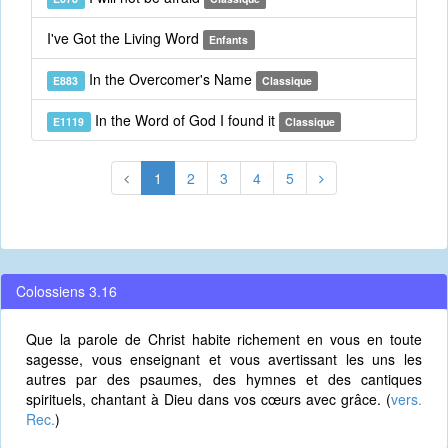
I've Got the Living Word
Enfants
In the Overcomer's Name
E883
Classique
In the Word of God I found it
E1119
Classique
1
2
3
4
5
Colossiens 3.16
Que la parole de Christ habite richement en vous en toute
sagesse, vous enseignant et vous avertissant les uns les
autres par des psaumes, des hymnes et des cantiques
spirituels, chantant à Dieu dans vos cœurs avec grâce. (
vers.
Rec.
)