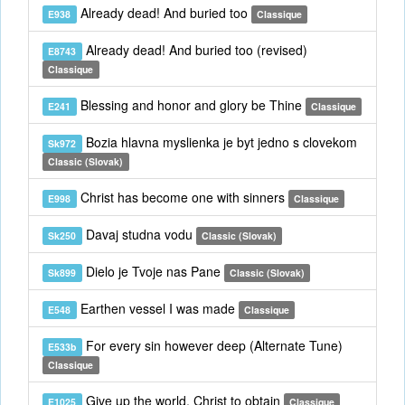
Already dead! And buried too
E938
Classique
Already dead! And buried too (revised)
E8743
Classique
Blessing and honor and glory be Thine
E241
Classique
Bozia hlavna myslienka je byt jedno s clovekom
Sk972
Classic (Slovak)
Christ has become one with sinners
E998
Classique
Davaj studna vodu
Sk250
Classic (Slovak)
Dielo je Tvoje nas Pane
Sk899
Classic (Slovak)
Earthen vessel I was made
E548
Classique
For every sin however deep (Alternate Tune)
E533b
Classique
Give up the world, Christ to obtain
E1025
Classique