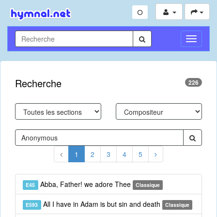
Toggle
Navigati
Recherche
226
1
2
3
4
5
Abba, Father! we adore Thee
E45
Classique
All I have in Adam is but sin and death
E593
Classique