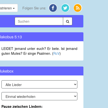
strieren
Folgen Sie uns:
Jakobus 5:13
LEIDET jemand unter euch? Er bete. Ist jemand
guten Mutes? Er singe Psalmen. (
RcV
)
Jukebox
Pause zwischen Liedern: