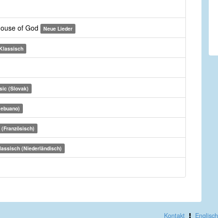
 House of God
Neue Lieder
Klassisch
sic (Slovak)
Cebuano)
 (Französisch)
lassisch (Niederländisch)
Kontakt
Englisch