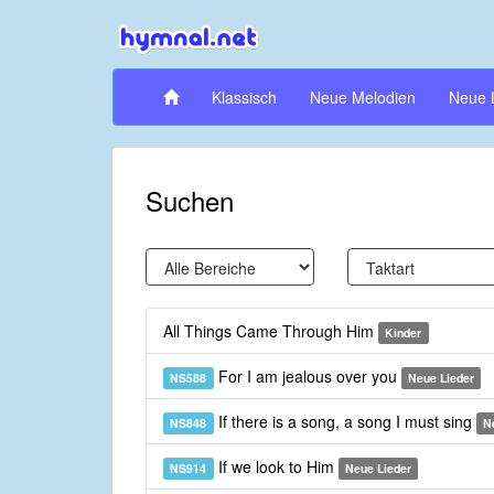
Klassisch
Neue Melodien
Neue 
Suchen
All Things Came Through Him
Kinder
For I am jealous over you
NS588
Neue Lieder
If there is a song, a song I must sing
NS848
N
If we look to Him
NS914
Neue Lieder