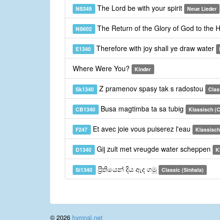
The Lord be with your spirit
NS349
Neue Lieder
The Return of the Glory of God to the
NS602
Therefore with joy shall ye draw water
E1340
Where Were You?
Kinder
Z pramenov spasy tak s radostou
Sk1340
Clas
Busa magtimba ta sa tubig
CB1340
Klassisch (
Et avec joie vous puiserez l'eau
F247
Klassisch
Gij zult met vreugde water scheppen
D1340
K
ප්‍රීතියෙන් දිය ඇද ගමූ
Si1340
Classic (Sinhala)
© 2026
hymnal.net