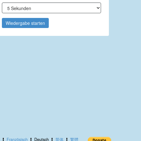
Wiedergabe starten
Französisch
Deutsch
简体
繁體