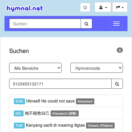
Navigati
umschal
Suchen
4
Himself He could not save
E105
Klassisch
祂不能救自己
C91
Klassisch (詩歌)
Kanyang sarili di maaring iligtas
T105
Classic (Filipino)