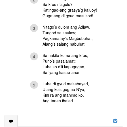
Sa krus niagulo?
Katingad-ang grasya’g kaluoy!
Gugmang di gyud masukod!
Nitago’s dulom ang Adlaw,
3
Tungod sa kaulaw;
Pagkamatay’s Magbubuhat,
Alang’s salang nabuhat.
Sa nakita ko na ang krus,
4
Puno’s pasalamat;
Luha ko dili kapugngan,
Sa ’yang kasub-anan.
Luha di gyud makabayad,
5
Utang ko’s gugma N’ya;
Kini ra ang mahimo ko,
Ang tanan ihalad.