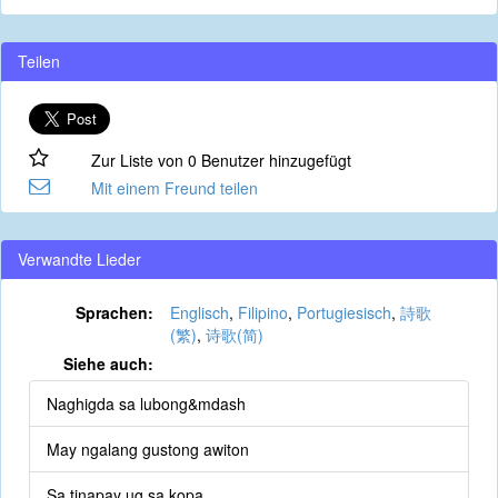
Teilen
Zur Liste von 0 Benutzer hinzugefügt
Mit einem Freund teilen
Verwandte Lieder
Sprachen:
Englisch
,
Filipino
,
Portugiesisch
,
詩歌
(繁)
,
诗歌(简)
Siehe auch:
Naghigda sa lubong&mdash
May ngalang gustong awiton
Sa tinapay ug sa kopa