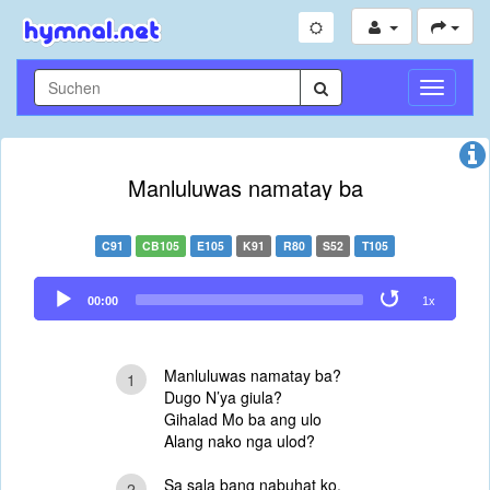
Navigati
umschal
Manluluwas namatay ba
C91
CB105
E105
K91
R80
S52
T105
Audio
00:00
1x
Player
Manluluwas namatay ba?
1
Dugo N’ya giula?
Gihalad Mo ba ang ulo
Alang nako nga ulod?
Sa sala bang nabuhat ko,
2