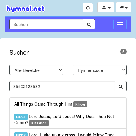
Navigati
umschal
Suchen
5
All Things Came Through Him
Kinder
Lord Jesus, Lord Jesus! Why Dost Thou Not
E8761
Come?
Klassisch
Lord, I take up my cross; I would follow Thee
E8347