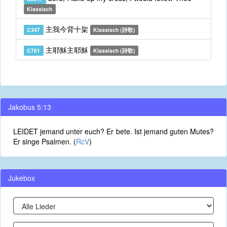
Klassisch
主我今背十架
C347
Klassisch (詩歌)
主耶穌主耶穌
C761
Klassisch (詩歌)
Jakobus 5:13
LEIDET jemand unter euch? Er bete. Ist jemand guten Mutes?
Er singe Psalmen. (
RcV
)
Jukebox