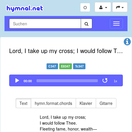
Navigati
umschal
Lord, I take up my cross; I would follow Thee
C347
E8347
Tc347
Audio
00:00
1x
Player
Text
hymn.format.chords
Klavier
Gitarre
Lord, I take up my cross;
I would follow Thee.
Fleeting fame, honor, wealth—