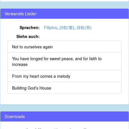
Verwandte Lieder
Sprachen:
Filipino
,
詩歌(繁)
,
诗歌(简)
Siehe auch:
Not to ourselves again
You have longed for sweet peace, and for faith to
increase
From my heart comes a melody
Building God’s House
Downloads