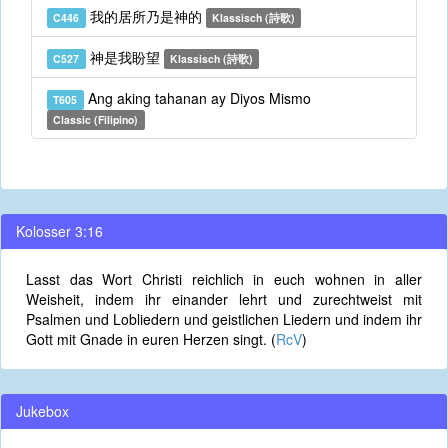
我的居所乃是神的
C446
Klassisch (詩歌)
神是我盼望
C527
Klassisch (詩歌)
Ang aking tahanan ay Diyos Mismo
T605
Classic (Filipino)
Kolosser 3:16
Lasst das Wort Christi reichlich in euch wohnen in aller
Weisheit, indem ihr einander lehrt und zurechtweist mit
Psalmen und Lobliedern und geistlichen Liedern und indem ihr
Gott mit Gnade in euren Herzen singt. (
RcV
)
Jukebox