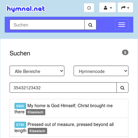
Navigati
umschal
Suchen
5
My home is God Himself; Christ brought me
E605
there
Klassisch
Pressed out of measure, pressed beyond all
E730
length
Klassisch