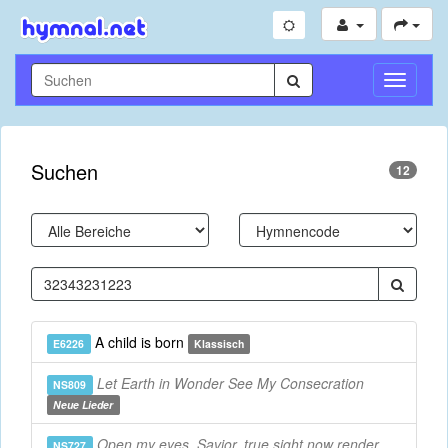
Navigati
umschal
Suchen
12
A child is born
E6226
Klassisch
Let Earth in Wonder See My Consecration
NS809
Neue Lieder
Open my eyes, Savior, true sight now render
NS727