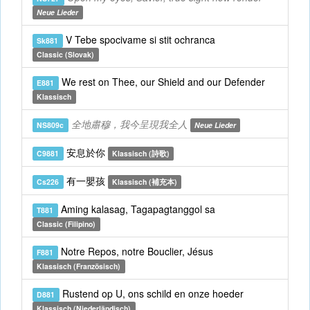
Neue Lieder
V Tebe spocivame si stit ochranca
Sk881
Classic (Slovak)
We rest on Thee, our Shield and our Defender
E881
Klassisch
全地肅穆，我今呈現我全人
NS809c
Neue Lieder
安息於你
C9881
Klassisch (詩歌)
有一嬰孩
Cs226
Klassisch (補充本)
Aming kalasag, Tagapagtanggol sa
T881
Classic (Filipino)
Notre Repos, notre Bouclier, Jésus
F881
Klassisch (Französisch)
Rustend op U, ons schild en onze hoeder
D881
Klassisch (Niederländisch)