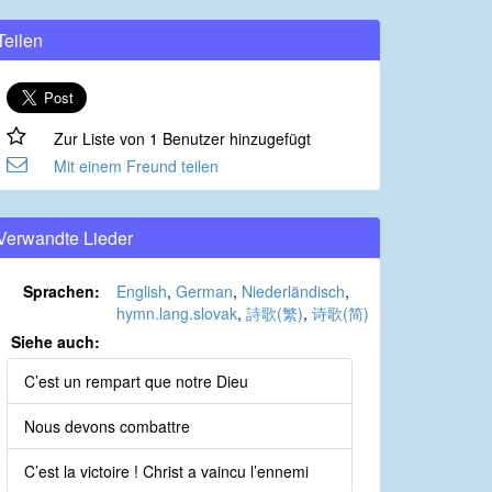
Teilen
Zur Liste von 1 Benutzer hinzugefügt
Mit einem Freund teilen
Verwandte Lieder
Sprachen:
English
,
German
,
Niederländisch
,
hymn.lang.slovak
,
詩歌(繁)
,
诗歌(简)
Siehe auch:
C’est un rempart que notre Dieu
Nous devons combattre
C’est la victoire ! Christ a vaincu l’ennemi