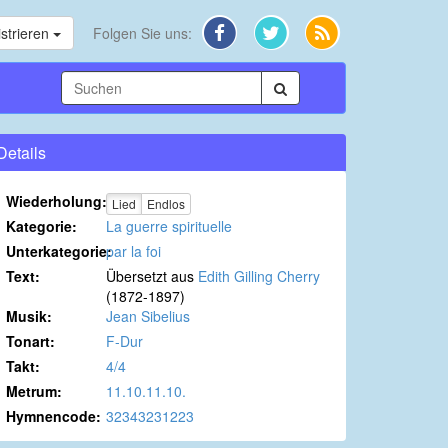
strieren
Folgen Sie uns:
Details
Wiederholung:
Lied
Endlos
Kategorie:
La guerre spirituelle
Unterkategorie:
par la foi
Text:
Übersetzt aus
Edith Gilling Cherry
(1872-1897)
Musik:
Jean Sibelius
Tonart:
F-Dur
Takt:
4/4
Metrum:
11.10.11.10.
Hymnencode:
32343231223