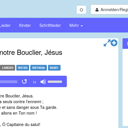
Anmelden/Regi
Lieder
Kinder
Schriftlieder
Mehr
notre Bouclier, Jésus
LSM283
NS180
NS180de
Sk881
Use
1x
Up/Down
Arrow
re Bouclier, Jésus.
keys
s seuls contre l’ennemi ;
to
e et sans danger sous Ta garde.
increase
 allons en Ton nom !
or
decrease
 Ô Capitaine du salut!
volume.