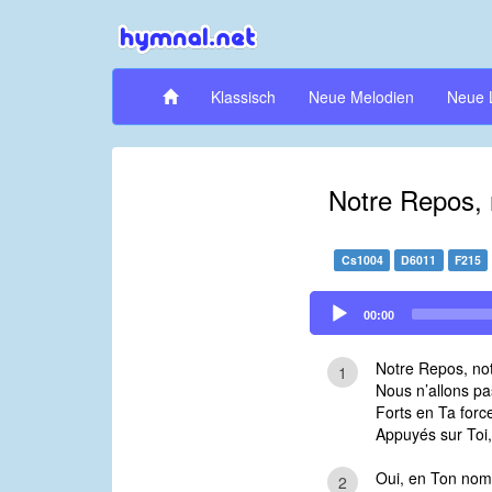
Klassisch
Neue Melodien
Neue 
Notre Repos, 
Cs1004
D6011
F215
Audio
00:00
Player
Notre Repos, not
1
Nous n’allons pa
Forts en Ta forc
Appuyés sur Toi,
Oui, en Ton nom,
2