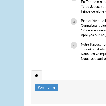
En Ton nom supé
Tu es Jésus, not
Prince de gloire 
Bien qu’étant faib
3
Connaissant plus
Or, de nos coeur
Appuyés sur Toi,
Notre Repos, not
4
Toi qui combats 
Nous, les vainq
Nous reposant po
Kommentar