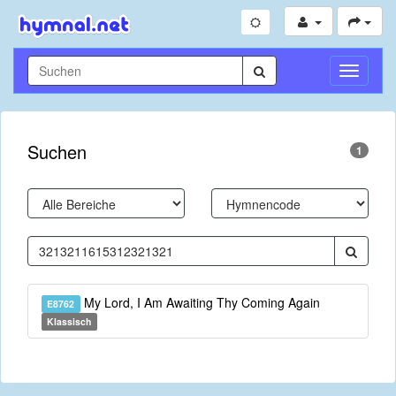
Navigati
umschal
Suchen
1
My Lord, I Am Awaiting Thy Coming Again
E8762
Klassisch