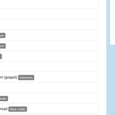
sch
sch
h
nt (gospel)
Klassisch
ieder
pread
Neue Lieder