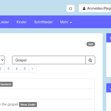
Anmelden/Regi
Lieder
Kinder
Schriftlieder
Mehr
345
2
3
4
5
Klassisch
 the gospel
Neue Lieder