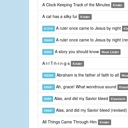
A Clock Keeping Track of the Minutes
Kinder
A cat has a silky fur
Kinder
A ruler once came to Jesus by night
E1019
Kl
A ruler once came to Jesus by night (re
E8692
A story you should know
NS93
Neue Lieder
A-l-l T-h-i-n-g-s
Kinder
Abraham is the father of faith to all
NS260
Neue
Ah, grace! What wondrous sound
E8691
Klass
Alas, and did my Savior bleed
E999
Klassisch
Alas, and did my Savior bleed (revised)
E8681
All Things Came Through Him
Kinder