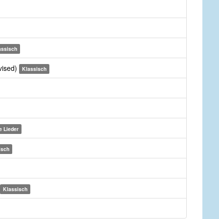
assisch
vised)
Klassisch
 Lieder
isch
Klassisch