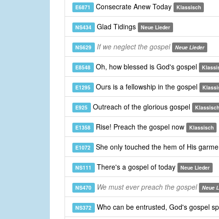
Consecrate Anew Today
E6871
Klassisch
Glad Tidings
NS434
Neue Lieder
If we neglect the gospel
NS629
Neue Lieder
Oh, how blessed is God's gospel
E8548
Klassi
Ours is a fellowship in the gospel
E1295
Klassi
Outreach of the glorious gospel
E925
Klassisc
Rise! Preach the gospel now
E1358
Klassisch
She only touched the hem of His garme
E1072
There's a gospel of today
NS111
Neue Lieder
We must ever preach the gospel
NS470
Neue L
Who can be entrusted, God's gospel s
NS372