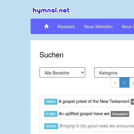
Klassisch
Neue Melodien
Neue 
Suchen
1
A gospel priest of the New Testament
E6844
An uplifted gospel have we
E1292
Klassisch
Bringing in the good news we announce
NS726