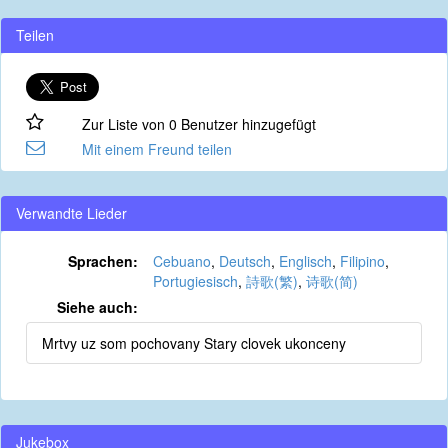
Teilen
Zur Liste von 0 Benutzer hinzugefügt
Mit einem Freund teilen
Verwandte Lieder
Sprachen:
Cebuano
,
Deutsch
,
Englisch
,
Filipino
,
Portugiesisch
,
詩歌(繁)
,
诗歌(简)
Siehe auch:
Mrtvy uz som pochovany Stary clovek ukonceny
Jukebox