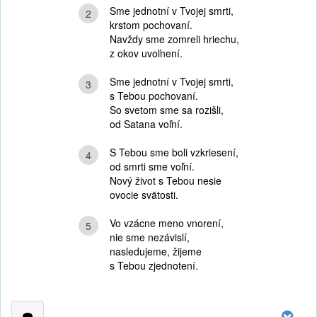
Sme jednotní v Tvojej smrti,
2
krstom pochovaní.
Navždy sme zomreli hriechu,
z okov uvoľnení.
Sme jednotní v Tvojej smrti,
3
s Tebou pochovaní.
So svetom sme sa rozišli,
od Satana voľní.
S Tebou sme boli vzkriesení,
4
od smrti sme voľní.
Nový život s Tebou nesie
ovocie svätosti.
Vo vzácne meno vnorení,
5
nie sme nezávislí,
nasledujeme, žijeme
s Tebou zjednotení.