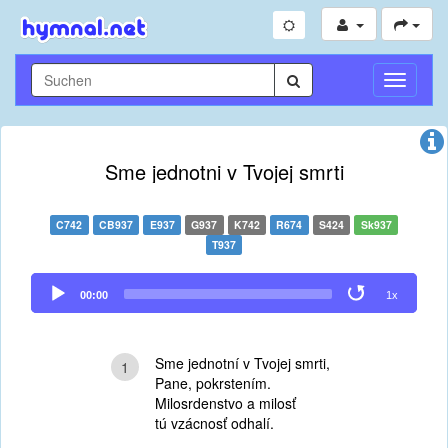
Navigati
umschal
Sme jednotni v Tvojej smrti
C742
CB937
E937
G937
K742
R674
S424
Sk937
T937
Audio
00:00
1x
Player
Sme jednotní v Tvojej smrti,
1
Pane, pokrstením.
Milosrdenstvo a milosť
tú vzácnosť odhalí.