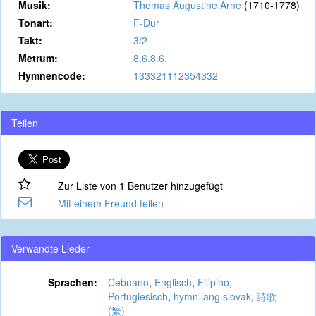
Musik:
Thomas Augustine Arne
(1710-1778)
Tonart:
F-Dur
Takt:
3/2
Metrum:
8.6.8.6.
Hymnencode:
133321112354332
Teilen
Zur Liste von 1 Benutzer hinzugefügt
Mit einem Freund teilen
Verwandte Lieder
Sprachen:
Cebuano
,
Englisch
,
Filipino
,
Portugiesisch
,
hymn.lang.slovak
,
詩歌
(繁)