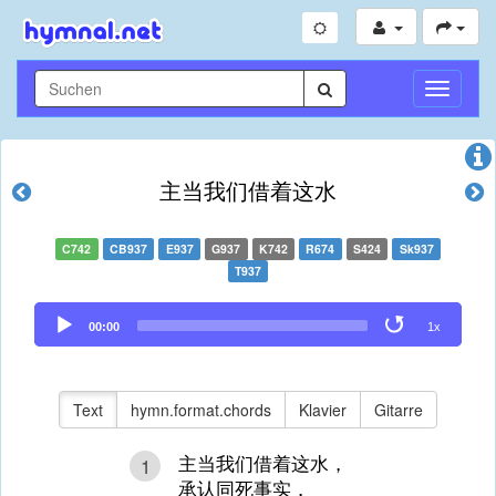
Navigati
umschal
主当我们借着这水
C742
CB937
E937
G937
K742
R674
S424
Sk937
T937
Audio
00:00
1x
Player
Text
hymn.format.chords
Klavier
Gitarre
主当我们借着这水，
1
承认同死事实，