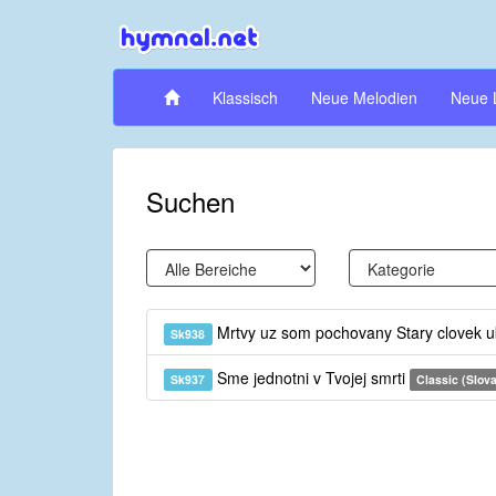
Klassisch
Neue Melodien
Neue 
Suchen
Mrtvy uz som pochovany Stary clovek 
Sk938
Sme jednotni v Tvojej smrti
Sk937
Classic (Slov