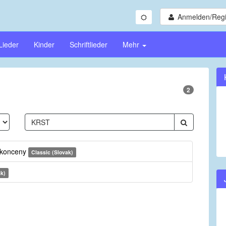
Anmelden/Regi
Lieder
Kinder
Schriftlieder
Mehr
2
ukonceny
Classic (Slovak)
ak)