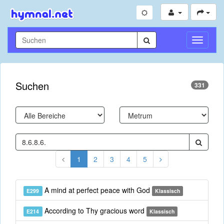
Navigati
umschal
Suchen
331
1
2
3
4
5
A mind at perfect peace with God
E299
Klassisch
According to Thy gracious word
E214
Klassisch