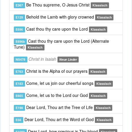
Be Thou supreme, O Jesus Christ
E367
Klassisch
Behold the Lamb with glory crowned
E129
Klassisch
Cast thou thy care upon the Lord
E696
Klassisch
Cast thou thy care upon the Lord (Alternate
E696b
Tune)
Klassisch
Christ in Isaiah
NS478
Neue Lieder
Christ is the Alpha of our prayers
E763
Klassisch
Come, let us join our cheerful songs
E183
Klassisch
Come, let us to the Lord our God
E665
Klassisch
Dear Lord, Thou art the Tree of Life
E198
Klassisch
Dear Lord, Thou art the Word of God
E56
Klassisch
Dear Lord, how precious is Thy blood
E1090
Klassisch