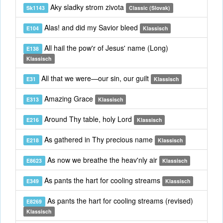
Aky sladky strom zivota
Sk1143
Classic (Slovak)
Alas! and did my Savior bleed
E104
Klassisch
All hail the pow'r of Jesus' name (Long)
E138
Klassisch
All that we were—our sin, our guilt
E31
Klassisch
Amazing Grace
E313
Klassisch
Around Thy table, holy Lord
E216
Klassisch
As gathered in Thy precious name
E218
Klassisch
As now we breathe the heav'nly air
E8623
Klassisch
As pants the hart for cooling streams
E349
Klassisch
As pants the hart for cooling streams (revised)
E8269
Klassisch