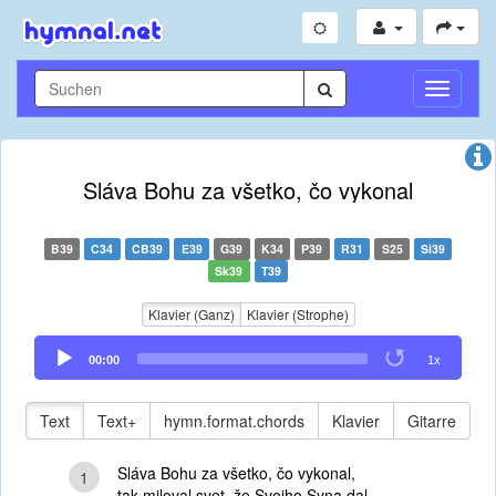
Navigati
umschal
Sláva Bohu za všetko, čo vykonal
B39
C34
CB39
E39
G39
K34
P39
R31
S25
Si39
Sk39
T39
Klavier (Ganz)
Klavier (Strophe)
Audio
00:00
1x
Player
Text
Text+
hymn.format.chords
Klavier
Gitarre
Sláva Bohu za všetko, čo vykonal,
1
tak miloval svet, že Svojho Syna dal,