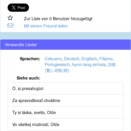
Zur Liste von 0 Benutzer hinzugefügt
Mit einem Freund teilen
Verwandte Lieder
Sprachen:
Cebuano
,
Deutsch
,
Englisch
,
Filipino
,
Portugiesisch
,
hymn.lang.sinhala
,
詩歌
(繁)
,
诗歌(简)
Siehe auch:
Ó, si presahujúci
Za spravodlivosť chválime
Ty si láska, svetlo, Otče
Vo všetkej múdrosti, Otče