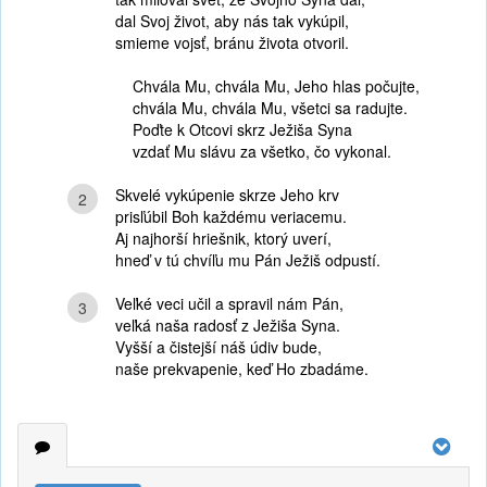
dal Svoj život, aby nás tak vykúpil,
smieme vojsť, bránu života otvoril.
Chvála Mu, chvála Mu, Jeho hlas počujte,
chvála Mu, chvála Mu, všetci sa radujte.
Poďte k Otcovi skrz Ježiša Syna
vzdať Mu slávu za všetko, čo vykonal.
Skvelé vykúpenie skrze Jeho krv
2
prisľúbil Boh každému veriacemu.
Aj najhorší hriešnik, ktorý uverí,
hneď v tú chvíľu mu Pán Ježiš odpustí.
Veľké veci učil a spravil nám Pán,
3
veľká naša radosť z Ježiša Syna.
Vyšší a čistejší náš údiv bude,
naše prekvapenie, keď Ho zbadáme.