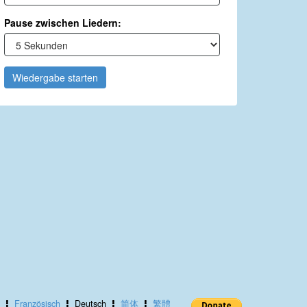
Pause zwischen Liedern:
Wiedergabe starten
Französisch
Deutsch
简体
繁體