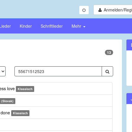
Anmelden/Regi
Lieder
Kinder
Schriftlieder
Mehr
13
less love
Klassisch
 (Slovak)
h done
Klassisch