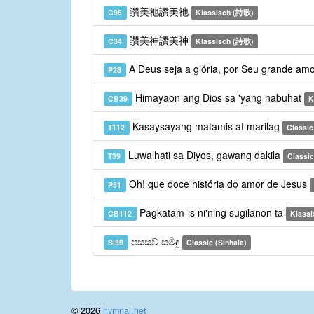
讚美祂讚美祂
C95
Klassisch (詩歌)
讚美神讚美神
C34
Klassisch (詩歌)
A Deus seja a glória, por Seu grande am
P28
Himayaon ang Dios sa 'yang nabuhat
CB39
K
Kasaysayang matamis at marilag
T112
Classic 
Luwalhati sa Diyos, gawang dakila
T39
Classic 
Oh! que doce história do amor de Jesus
P51
Pagkatam-is ni'ning sugilanon ta
CB112
Klassi
පසසව් සමිඳු
Si39
Classic (Sinhala)
© 2026
hymnal.net