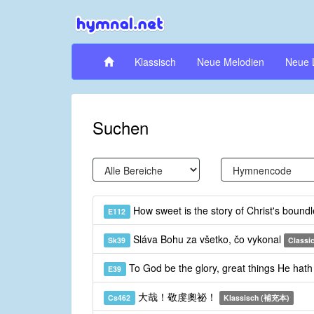
Klassisch
Neue Melodien
Neue 
Suchen
How sweet is the story of Christ's bound
E112
Sláva Bohu za všetko, čo vykonal
Sk39
Classic
To God be the glory, great things He hat
E39
大哉！敬虔奧祕！
Cs462
Klassisch (補充本)