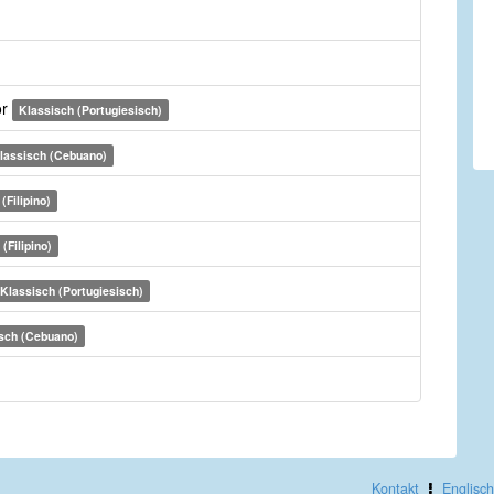
or
Klassisch (Portugiesisch)
lassisch (Cebuano)
(Filipino)
(Filipino)
Klassisch (Portugiesisch)
sch (Cebuano)
Kontakt
Englisch