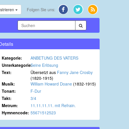
strieren
Folgen Sie uns:
Details
Kategorie:
ANBETUNG DES VATERS
Unterkategorie:
Seine Erlösung
Text:
Übersetzt aus
Fanny Jane Crosby
(1820-1915)
Musik:
William Howard Doane
(1832-1915)
Tonart:
F-Dur
Takt:
3/4
Metrum:
11.11.11.11. mit Refrain.
Hymnencode:
55671512523