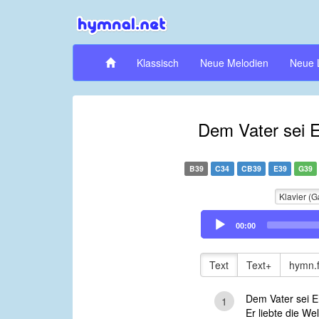
Klassisch
Neue Melodien
Neue 
Dem Vater sei E
B39
C34
CB39
E39
G39
Klavier (G
Audio
00:00
Player
Text
Text+
hymn.
Dem Vater sei E
1
Er liebte die We