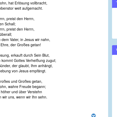
ohn, hat Erlösung vollbracht,
volume.
ebenstor weit aufgemacht.
rrn, preist den Herrn,
en Schall;
rrn, preist den Herrn,
überall;
dem Vater, in Jesus wir nahn,
 Ehre, der Großes getan!
sung, erkauft durch Sein Blut,
m kommt Gottes Verheißung zugut;
Sünder, der glaubt, Ihm anhängt,
ebung von Jesus empfängt.
Großes und Großes getan,
Sohn, wahre Freude begann;
 höher und über Verstehn
n wir uns, wenn wir Ihn sehn.