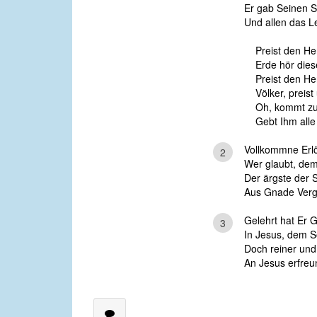
Er gab Seinen S
Und allen das L
Preist den He
Erde hör dies
Preist den He
Völker, preist 
Oh, kommt zu 
Gebt Ihm alle
Vollkommne Erlö
2
Wer glaubt, de
Der ärgste der 
Aus Gnade Verg
Gelehrt hat Er 
3
In Jesus, dem 
Doch reiner und
An Jesus erfreu