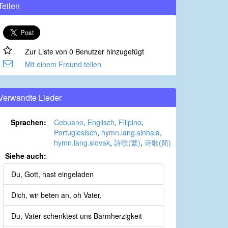
Teilen
Zur Liste von 0 Benutzer hinzugefügt
Mit einem Freund teilen
Verwandte Lieder
Sprachen:
Cebuano
,
Englisch
,
Filipino
,
Portugiesisch
,
hymn.lang.sinhala
,
hymn.lang.slovak
,
詩歌(繁)
,
诗歌(简)
Siehe auch:
Du, Gott, hast eingeladen
Dich, wir beten an, oh Vater,
Du, Vater schenktest uns Barmherzigkeit