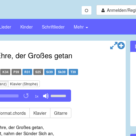
Anmelden/Regi
Lieder
Kinder
Schriftlieder
Mehr
hre, der Großes getan
K34
P39
R31
S25
Si39
Sk39
T39
anz)
Klavier (Strophe)
Use
1x
Up/Down
Arrow
keys
format.chords
Klavier
Gitarre
to
increase
hre, der Großes getan,
or
lt, nahm der Sünder Sich an,
decrease