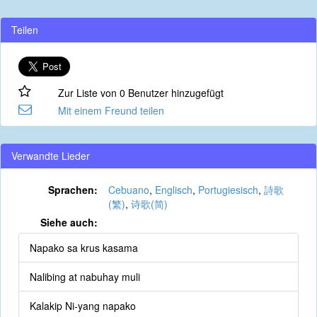
Teilen
Zur Liste von 0 Benutzer hinzugefügt
Mit einem Freund teilen
Verwandte Lieder
Sprachen:
Cebuano
,
Englisch
,
Portugiesisch
,
詩歌
(繁)
,
诗歌(简)
Siehe auch:
Napako sa krus kasama
Nalibing at nabuhay muli
Kalakip Ni-yang napako