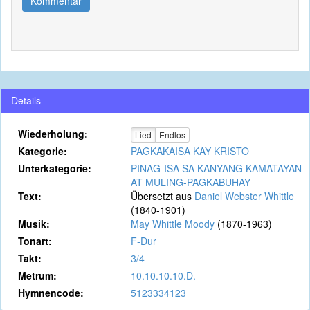
Kommentar
Details
Wiederholung:
Lied
Endlos
Kategorie:
PAGKAKAISA KAY KRISTO
Unterkategorie:
PINAG-ISA SA KANYANG KAMATAYAN
AT MULING-PAGKABUHAY
Text:
Übersetzt aus
Daniel Webster Whittle
(1840-1901)
Musik:
May Whittle Moody
(1870-1963)
Tonart:
F-Dur
Takt:
3/4
Metrum:
10.10.10.10.D.
Hymnencode:
5123334123