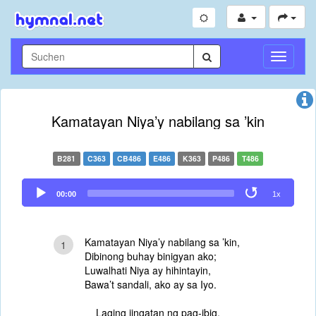
Navigati
umschal
Kamatayan Niya’y nabilang sa ’kin
B281
C363
CB486
E486
K363
P486
T486
Audio
00:00
1x
Player
Kamatayan Niya’y nabilang sa ’kin,
1
Dibinong buhay binigyan ako;
Luwalhati Niya ay hihintayin,
Bawa’t sandali, ako ay sa Iyo.
Laging iingatan ng pag-ibig,