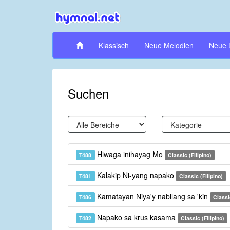
Klassisch
Neue Melodien
Neue 
Suchen
Hiwaga inihayag Mo
T488
Classic (Filipino)
Kalakip Ni-yang napako
T481
Classic (Filipino)
Kamatayan Niya'y nabilang sa 'kin
T486
Classic
Napako sa krus kasama
T482
Classic (Filipino)