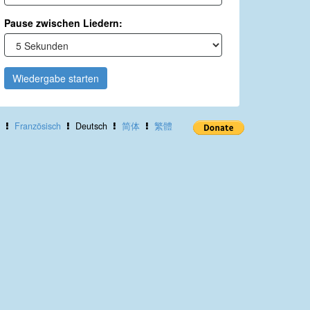
Pause zwischen Liedern:
Wiedergabe starten
Französisch
Deutsch
简体
繁體