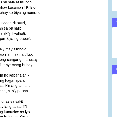
as sa sala at mundo;
hay kasama ni Kristo,
uhay ko Siya’ng namuno.
noong di batid,
n sa pa’nalig;
a aki’y l’walhati,
an Siya ng papuri.
a’y may simbolo:
a nam’tay na trigo;
ong sangang mahusay,
t mayamang buhay.
im ng kabanalan -
ling kaganapan;
sa ’kin ang laman,
oon, ako’y punan.
 lunas sa sakit -
 lang sa sarili’t
g tumustos sa iyo
g buhay ni Kristo.