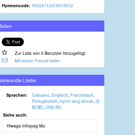
Hymnencode:
55324712316515312
Teilen
Zur Liste von 0 Benutzer hinzugefügt
Mit einem Freund teilen
Verwandte Lieder
Sprachen:
Cebuano
,
Englisch
,
Französisch
,
Portugiesisch
,
hymn.lang.slovak
,
詩
歌(繁)
,
诗歌(简)
Siehe auch:
Hiwaga inihayag Mo