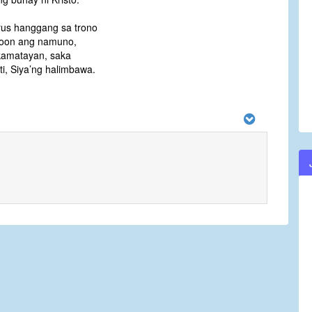
rus hanggang sa trono
oon ang namuno,
kamatayan, saka
ti, Siya’ng halimbawa.