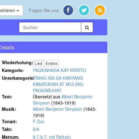
strieren
Folgen Sie uns:
Details
Wiederholung:
Lied
Endlos
Kategorie:
PAGKAKAISA KAY KRISTO
Unterkategorie:
PINAG-ISA SA KANYANG
KAMATAYAN AT MULING-
PAGKABUHAY
Text:
Übersetzt aus
Albert Benjamin
Simpson
(1843-1919)
Musik:
Albert Benjamin Simpson
(1843-
1919)
Tonart:
F-Dur
Takt:
6/8
Metrum:
8.7.8.7. mit Refrain.