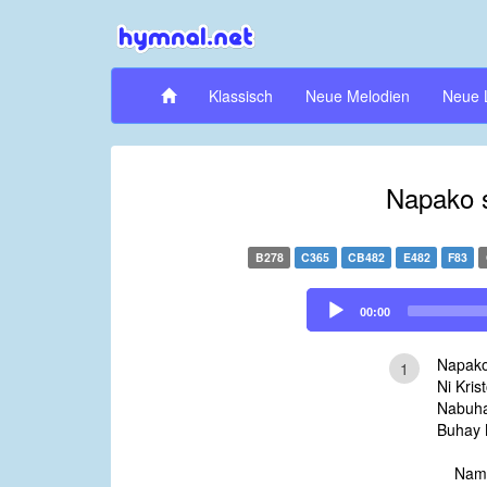
Klassisch
Neue Melodien
Neue 
Napako 
B278
C365
CB482
E482
F83
Audio
00:00
Player
Napako
1
Ni Kris
Nabuha
Buhay 
Nama