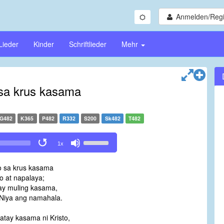
Anmelden/Regi
Lieder
Kinder
Schriftlieder
Mehr
sa krus kasama
G482
K365
P482
R332
S200
Sk482
T482
Use
1x
Up/Down
Arrow
 sa krus kasama
keys
to at napalaya;
to
y muling kasama,
increase
Niya ang namahala.
or
decrease
tay kasama ni Kristo,
volume.