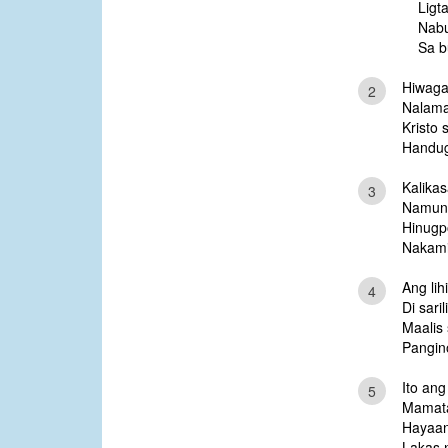
Ligt
Nabu
Sa b
Hiwaga 
2
Nalama
Kristo s
Handug
Kalikas
3
Namung
Hinugp
Nakami
Ang lih
4
Di sari
Maalis 
Pangin
Ito ang
5
Mamatay
Hayaan
Lakas n