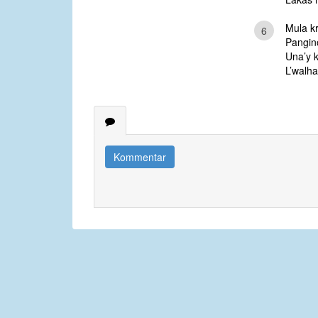
Mula k
6
Pangin
Una’y 
L’walha
Kommentar