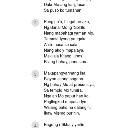
Dala Mo ang kaligtasan,
Sa puso ko tumahan.
Pangino’n, hingahan ako,
2
Ng Banal Mong ’Spiritu;
Nang mabahagi yaman Mo,
Tamasa Iyong pangako.
Alisin nasa sa sala,
Nang ako’y mapalaya,
Makilala Kitang lubos,
Bilang buhay, panustos.
Makapangyarihang Isa,
3
Bigyan akong sagana
Ng buhay Mo at presens’ya,
Sa templo Mo tumira.
Ngalan Mo papurihan ko,
Paglingkod mapasa Iyo,
Walang patid na dalangin,
Ikaw Mismo purihin.
Bagong nilikha’y yariin,
4