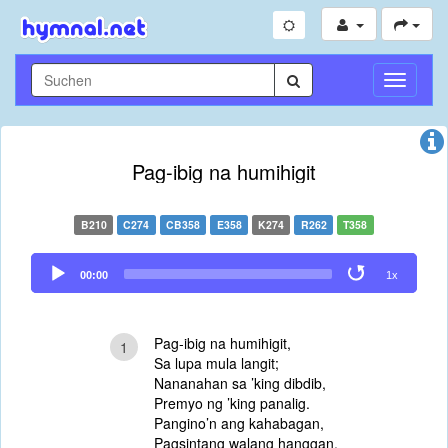
Navigati
umschal
Pag-ibig na humihigit
B210
C274
CB358
E358
K274
R262
T358
Audio
00:00
1x
Player
Pag-ibig na humihigit,
1
Sa lupa mula langit;
Nananahan sa ’king dibdib,
Premyo ng ’king panalig.
Pangino’n ang kahabagan,
Pagsintang walang hanggan,