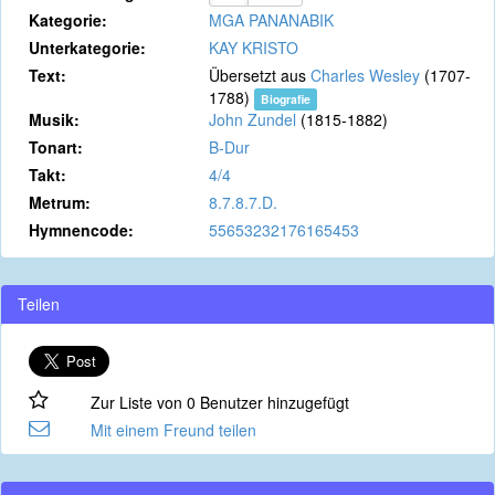
Kategorie:
MGA PANANABIK
Unterkategorie:
KAY KRISTO
Text:
Übersetzt aus
Charles Wesley
(1707-
1788)
Biografie
Musik:
John Zundel
(1815-1882)
Tonart:
B-Dur
Takt:
4/4
Metrum:
8.7.8.7.D.
Hymnencode:
55653232176165453
Teilen
Zur Liste von 0 Benutzer hinzugefügt
Mit einem Freund teilen