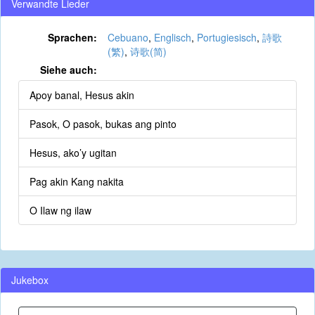
Verwandte Lieder
Sprachen:
Cebuano
,
Englisch
,
Portugiesisch
,
詩歌
(繁)
,
诗歌(简)
Siehe auch:
Apoy banal, Hesus akin
Pasok, O pasok, bukas ang pinto
Hesus, ako’y ugitan
Pag akin Kang nakita
O Ilaw ng ilaw
Jukebox