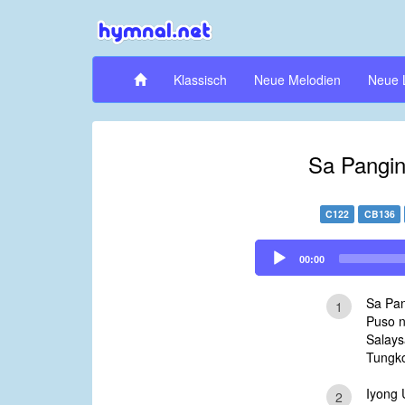
Klassisch
Neue Melodien
Neue 
Sa Pangin
C122
CB136
Audio
00:00
Player
Sa Pan
1
Puso 
Salays
Tungko
Iyong 
2