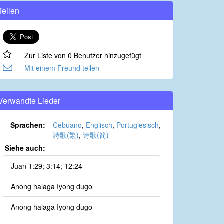
Teilen
Zur Liste von 0 Benutzer hinzugefügt
Mit einem Freund teilen
Verwandte Lieder
Sprachen:
Cebuano
,
Englisch
,
Portugiesisch
,
詩歌(繁)
,
诗歌(简)
Siehe auch:
Juan 1:29; 3:14; 12:24
Anong halaga Iyong dugo
Anong halaga Iyong dugo