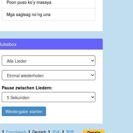
Poon puso ko’y masaya
Mga sagisag no’ng una
Jukebox
Pause zwischen Liedern:
Wiedergabe starten
Französisch
Deutsch
简体
繁體