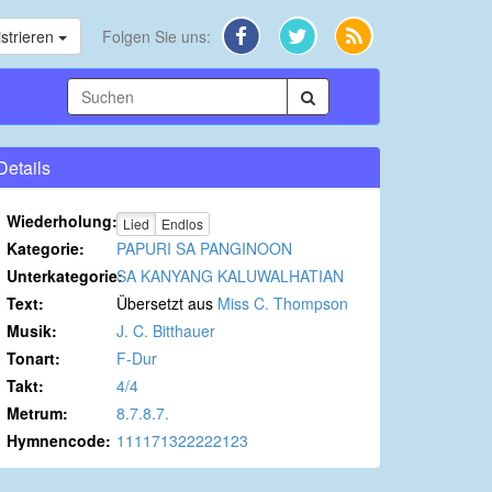
strieren
Folgen Sie uns:
Details
Wiederholung:
Lied
Endlos
Kategorie:
PAPURI SA PANGINOON
Unterkategorie:
SA KANYANG KALUWALHATIAN
Text:
Übersetzt aus
Miss C. Thompson
Musik:
J. C. Bitthauer
Tonart:
F-Dur
Takt:
4/4
Metrum:
8.7.8.7.
Hymnencode:
111171322222123