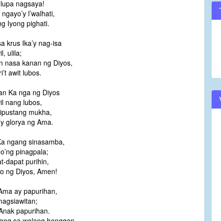
lupa nagsaya!
 ngayo’y l’walhati,
ng Iyong pighati.
a krus Ika’y nag-isa
l, ulila;
 nasa kanan ng Diyos,
’t awit lubos.
wan Ka nga ng Diyos
il nang lubos,
lipustang mukha,
y glorya ng Ama.
Ka ngang sinasamba,
o’ng pinagpala;
t-dapat purihin,
o ng Diyos, Amen!
Ama ay papurihan,
agsiawitan;
Anak papurihan.
ang sa walang hanggan.