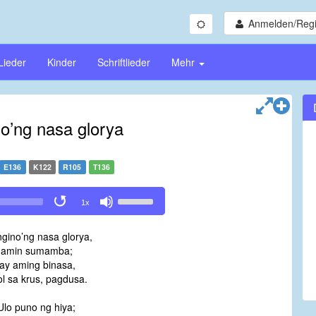
Anmelden/Regi
Lieder
Kinder
Schriftlieder
Mehr
o’ng nasa glorya
E136
K122
R105
T136
Use
1x
Up/Down
Arrow
gino’ng nasa glorya,
keys
namin sumamba;
to
ay aming binasa,
increase
l sa krus, pagdusa.
or
decrease
Ulo puno ng hiya;
volume.