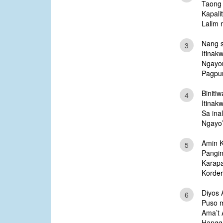
Taong 
Kapalit
Lalim 
Nang s
3
Itinakwi
Ngayon
Pagpuri
Biniti
4
Itinakw
Sa ina
Ngayo’
Amin 
5
Pangin
Karapa
Korder
Diyos 
6
Puso m
Ama’t 
Hangg