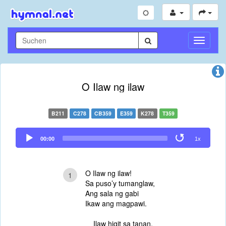
Navigati
umschal
O Ilaw ng ilaw
B211
C278
CB359
E359
K278
T359
Audio
00:00
1x
Player
O Ilaw ng ilaw!
1
Sa puso’y tumanglaw,
Ang sala ng gabi
Ikaw ang magpawi.
Ilaw higit sa tanan,