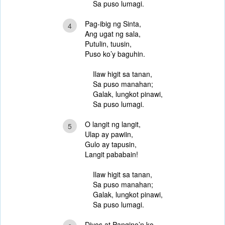
Sa puso lumagi.
Pag-ibig ng Sinta,
4
Ang ugat ng sala,
Putulin, tuusin,
Puso ko’y baguhin.
Ilaw higit sa tanan,
Sa puso manahan;
Galak, lungkot pinawi,
Sa puso lumagi.
O langit ng langit,
5
Ulap ay pawiin,
Gulo ay tapusin,
Langit pababain!
Ilaw higit sa tanan,
Sa puso manahan;
Galak, lungkot pinawi,
Sa puso lumagi.
Diyos at Pangino’n ko,