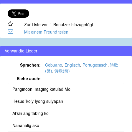
Zur Liste von 1 Benutzer hinzugefügt
Mit einem Freund teilen
Verwandte Lieder
Sprachen:
Cebuano
,
Englisch
,
Portugiesisch
,
詩歌
(繁)
,
诗歌(简)
Siehe auch:
Panginoon, maging katulad Mo
Hesus ’ko’y Iyong sulyapan
Al’sin ang tabing ko
Nananalig ako