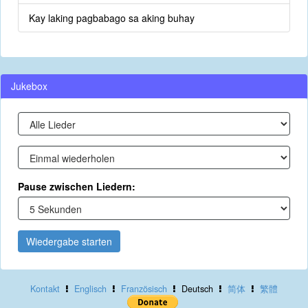
Kay laking pagbabago sa aking buhay
Jukebox
Pause zwischen Liedern:
Wiedergabe starten
Kontakt
Englisch
Französisch
Deutsch
简体
繁體