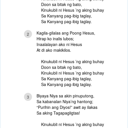
Doon sa bitak ng bato,
Kinukubli ni Hesus ’ng aking buhay
Sa Kanyang pag-ibig taglay,
Sa Kanyang pag-ibig taglay.
Kagila-gilalas ang Poong Hesus,
2
Hirap ko inalis lubos;
Inaalalayan ako ni Hesus
At di ako makikilos.
Kinukubli ni Hesus ’ng aking buhay
Doon sa bitak ng bato,
Kinukubli ni Hesus ’ng aking buhay
Sa Kanyang pag-ibig taglay,
Sa Kanyang pag-ibig taglay.
Biyaya Niya sa akin pinuputong,
3
Sa kabanalan Niya’ng hantong;
“Purihin ang Diyos!” awit ay ilakas
Sa aking Tagapagligtas!
Kinukubli ni Hesus ’ng aking buhay