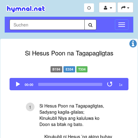
Navigati
umschal
Si Hesus Poon na Tagapagligtas
B194
E334
T334
Audio
00:00
1x
Player
Si Hesus Poon na Tagapagligtas,
1
Sadyang kagila-gilalas;
Kinukubli Niya ang kaluluwa ko
Doon sa bitak ng bato.
Kinukubli ni Hesus ’ng aking buhay