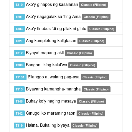
Ako'y ginapos ng kasalanan
T310
Classic (Filipino)
Ako'y nagagalak sa 'ting Ama
T291
Classic (Filipino)
Ako'y tinubos 'di ng pilak ni ginto
T303
Classic (Filipino)
Ang kumpletong kaligtasan
T321
Classic (Filipino)
B'yaya! mapang-akit
T312
Classic (Filipino)
Bangon, 'king kalul'wa
T300
Classic (Filipino)
Bilanggo at walang pag-asa
T1131
Classic (Filipino)
Biyayang kamangha-mangha
T313
Classic (Filipino)
Buhay ko'y naging masaya
T348
Classic (Filipino)
Ginugol ko maraming taon
T342
Classic (Filipino)
Halina, Bukal ng b'yaya
T319
Classic (Filipino)