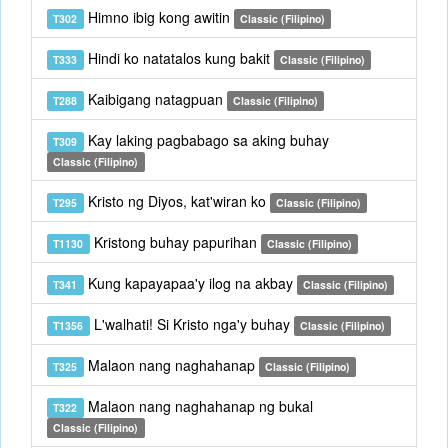
Himno ibig kong awitin
T302
Classic (Filipino)
Hindi ko natatalos kung bakit
T333
Classic (Filipino)
Kaibigang natagpuan
T288
Classic (Filipino)
Kay laking pagbabago sa aking buhay
T309
Classic (Filipino)
Kristo ng Diyos, kat'wiran ko
T295
Classic (Filipino)
Kristong buhay papurihan
T1130
Classic (Filipino)
Kung kapayapaa'y ilog na akbay
T341
Classic (Filipino)
L'walhati! Si Kristo nga'y buhay
T1356
Classic (Filipino)
Malaon nang naghahanap
T325
Classic (Filipino)
Malaon nang naghahanap ng bukal
T322
Classic (Filipino)