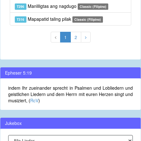
Manliligtas ang nagdugo
T296
Classic (Filipino)
Mapapatid taling pilak
T316
Classic (Filipino)
1
2
Epheser 5:19
indem Ihr zueinander sprecht in Psalmen und Lobliedern und
geistlichen Liedern und dem Herrn mit euren Herzen singt und
musiziert, (
RcV
)
Jukebox