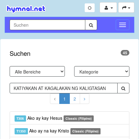
Navigati
umschal
Suchen
45
1
2
Ako ay kay Hesus
T306
Classic (Filipino)
Ako ay na kay Kristo
T1350
Classic (Filipino)