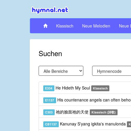
Klassisch
Neue Melodien
Neue 
Suchen
He Hideth My Soul
E334
Klassisch
His countenance angels can often beho
E1137
祂的臉面祂的天使
C303
Klassisch (詩歌)
Kanunay S'yang igkita's manulonda
CB1137
K