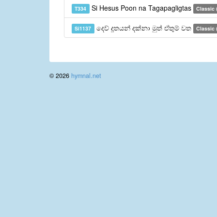
Si Hesus Poon na Tagapagligtas
T334
Classic (
දෙව් දූතයන් දක්නා මුත් ඒතුම් වත
Si1137
Classic 
© 2026
hymnal.net