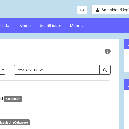
Anmelden/Regi
Lieder
Kinder
Schriftlieder
Mehr
6
ld
Klassisch
lassisch (Cebuano)