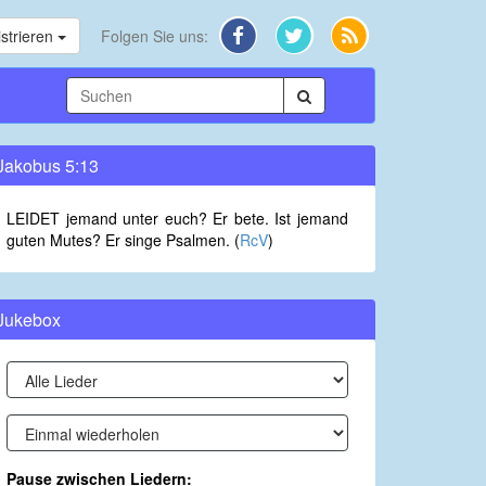
strieren
Folgen Sie uns:
Jakobus 5:13
LEIDET jemand unter euch? Er bete. Ist jemand
guten Mutes? Er singe Psalmen. (
RcV
)
Jukebox
Pause zwischen Liedern: