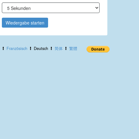
Wiedergabe starten
Französisch
Deutsch
简体
繁體