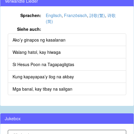
Verwandte Lieder
Sprachen:
Englisch
,
Französisch
,
詩歌(繁)
,
诗歌
(简)
Siehe auch:
Ako’y ginapos ng kasalanan
Walang hatol, kay hiwaga
Si Hesus Poon na Tagapagligtas
Kung kapayapaa’y ilog na akbay
Mga banal, kay tibay na saligan
Jukebox