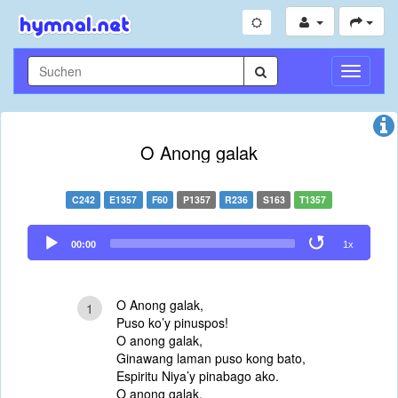
Navigati
umschal
O Anong galak
C242
E1357
F60
P1357
R236
S163
T1357
Audio
00:00
1x
Player
O Anong galak,
1
Puso ko’y pinuspos!
O anong galak,
Ginawang laman puso kong bato,
Espiritu Niya’y pinabago ako.
O anong galak,