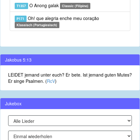
O Anong galak
T1357
Classic (Filipino)
Oh! que alegria enche meu coração
P171
Klassisch (Portugiesisch)
Jakobus 5:13
LEIDET jemand unter euch? Er bete. Ist jemand guten Mutes?
Er singe Psalmen. (
RcV
)
Jukebox