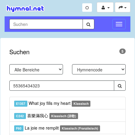
Navigati
umschal
Suchen
5
What joy fills my heart
E1357
Klassisch
喜樂滿我心
C242
Klassisch (詩歌)
La joie me remplit
F60
Klassisch (Französisch)