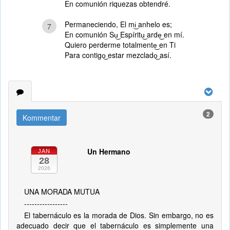
En comunión riquezas obtendré.
Permaneciendo, El mi͜ anhelo es;
7
En comunión Su͜ Espíritu͜ arde͜ en mí.
Quiero perderme totalmente͜ en Ti
Para contigo͜ estar mezclado͜ así.
2
Kommentar
Un Hermano
JAN
28
2026
UNA MORADA MUTUA
-----------------
El tabernáculo es la morada de Dios. Sin embargo, no es
adecuado decir que el tabernáculo es simplemente una