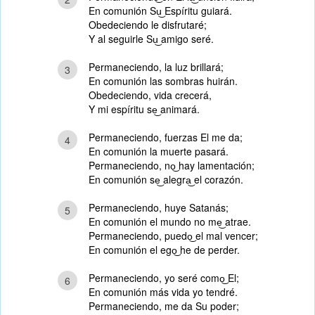
En comunión Su͜ Espíritu guiará.
Obedeciendo le disfrutaré;
Y al seguirle Su͜ amigo seré.
Permaneciendo, la luz brillará;
3
En comunión las sombras huirán.
Obedeciendo, vida crecerá,
Y mi espíritu se͜ animará.
Permaneciendo, fuerzas El me da;
4
En comunión la muerte pasará.
Permaneciendo, no͜ hay lamentación;
En comunión se͜ alegra͜ el corazón.
Permaneciendo, huye Satanás;
5
En comunión el mundo no me͜ atrae.
Permaneciendo, puedo͜ el mal vencer;
En comunión el ego͜ he de perder.
Permaneciendo, yo seré como͜ El;
6
En comunión más vida yo tendré.
Permaneciendo, me da Su poder;