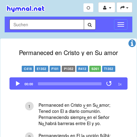
Navigati
umschal
Permaneced en Cristo y en Su amor
C418
E1352
F101
P1352
R412
S261
T1352
Audio
00:00
1x
Player
Permaneced en Cristo y͜ en Su͜ amor;
1
Tened con El a diario comunión.
Permaneciendo siempre͜ en el Señor
No͜ habrá barreras entre El y yo.
Permaneciendo͜ en El la͜ unción flu͡irá;
2