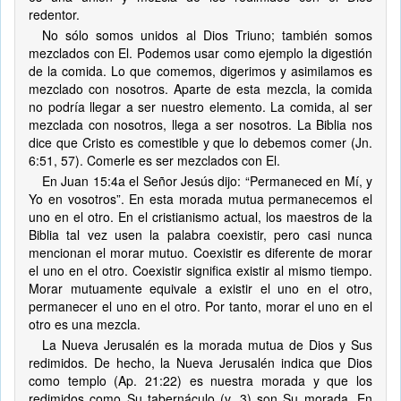
redentor.
No sólo somos unidos al Dios Triuno; también somos
mezclados con El. Podemos usar como ejemplo la digestión
de la comida. Lo que comemos, digerimos y asimilamos es
mezclado con nosotros. Aparte de esta mezcla, la comida
no podría llegar a ser nuestro elemento. La comida, al ser
mezclada con nosotros, llega a ser nosotros. La Biblia nos
dice que Cristo es comestible y que lo debemos comer (Jn.
6:51, 57). Comerle es ser mezclados con El.
En Juan 15:4a el Señor Jesús dijo: “Permaneced en Mí, y
Yo en vosotros”. En esta morada mutua permanecemos el
uno en el otro. En el cristianismo actual, los maestros de la
Biblia tal vez usen la palabra coexistir, pero casi nunca
mencionan el morar mutuo. Coexistir es diferente de morar
el uno en el otro. Coexistir significa existir al mismo tiempo.
Morar mutuamente equivale a existir el uno en el otro,
permanecer el uno en el otro. Por tanto, morar el uno en el
otro es una mezcla.
La Nueva Jerusalén es la morada mutua de Dios y Sus
redimidos. De hecho, la Nueva Jerusalén indica que Dios
como templo (Ap. 21:22) es nuestra morada y que los
redimidos como Su tabernáculo (v. 3) son Su morada. En