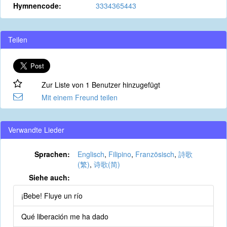
Hymnencode:
3334365443
Teilen
Zur Liste von 1 Benutzer hinzugefügt
Mit einem Freund teilen
Verwandte Lieder
Sprachen:
Englisch
,
Filipino
,
Französisch
,
詩歌
(繁)
,
诗歌(简)
Siehe auch:
¡Bebe! Fluye un río
Qué liberación me ha dado