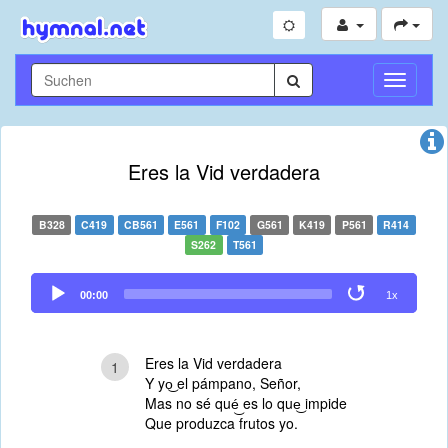
Navigati
umschal
Eres la Vid verdadera
B328
C419
CB561
E561
F102
G561
K419
P561
R414
S262
T561
Audio
00:00
1x
Player
Eres la Vid verdadera
1
Y yo͜ el pámpano, Señor,
Mas no sé qué͜ es lo que͜ impide
Que produzca frutos yo.