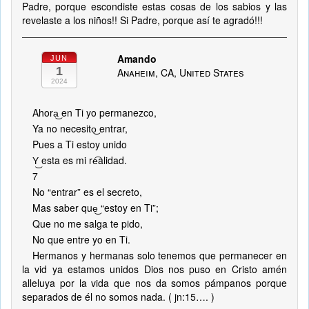
Padre, porque escondiste estas cosas de los sabios y las
revelaste a los niños!! Si Padre, porque así te agradó!!!
Amando
JUN
1
Anaheim, CA, United States
2024
Ahora͜ en Ti yo permanezco,
Ya no necesito͜ entrar,
Pues a Ti estoy unido
Y͜ esta es mi re͡alidad.
7
No “entrar” es el secreto,
Mas saber que͜ “estoy en Ti”;
Que no me salga te pido,
No que entre yo en Ti.
Hermanos y hermanas solo tenemos que permanecer en
la vid ya estamos unidos Dios nos puso en Cristo amén
alleluya por la vida que nos da somos pámpanos porque
separados de él no somos nada. ( jn:15…. )