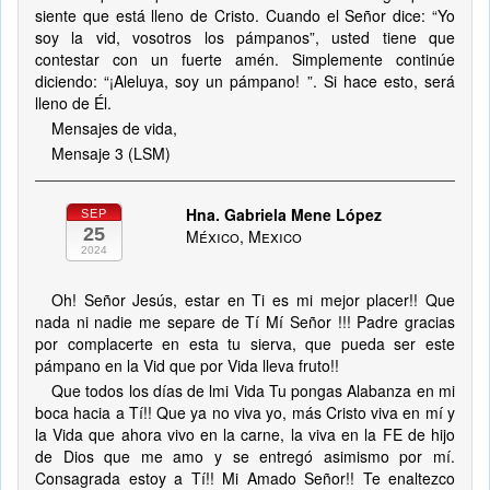
siente que está lleno de Cristo. Cuando el Señor dice: “Yo
soy la vid, vosotros los pámpanos”, usted tiene que
contestar con un fuerte amén. Simplemente continúe
diciendo: “¡Aleluya, soy un pámpano! ”. Si hace esto, será
lleno de Él.
Mensajes de vida,
Mensaje 3 (LSM)
Hna. Gabriela Mene López
SEP
25
México, Mexico
2024
Oh! Señor Jesús, estar en Ti es mi mejor placer!! Que
nada ni nadie me separe de Tí Mí Señor !!! Padre gracias
por complacerte en esta tu sierva, que pueda ser este
pámpano en la Vid que por Vida lleva fruto!!
Que todos los días de lmi Vida Tu pongas Alabanza en mi
boca hacia a Tí!! Que ya no viva yo, más Cristo viva en mí y
la Vida que ahora vivo en la carne, la viva en la FE de hijo
de Dios que me amo y se entregó asimismo por mí.
Consagrada estoy a Tí!! Mi Amado Señor!! Te enaltezco