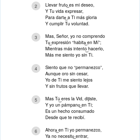
Llevar fruto͜ es mi deseo,
2
Y Tu vida expresar,
Para darte͜ a Ti más gloria
Y cumplir Tu voluntad.
Mas, Señor, yo no comprendo
3
Tu͜ expresión “habita͜ en Mí”;
Mientras más intentó͜ hacerlo,
Más me siento yo sin Ti.
Siento que no “permanezco”,
4
Aunque oro sin cesar,
Yo de Ti me siento lejos
Y sin frutos que llevar.
Mas Tú͜ eres la Vid, dijiste,
5
Y yo un pámpano͜ en Ti;
Es un hecho consumado
Desde que te recibí.
Ahora͜ en Ti yo permanezco,
6
Ya no necesito͜ entrar,