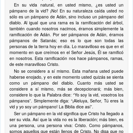
En su vida natural, en usted mismo, ¿es usted un
pámpano de la vid? ¡No! En su naturaleza caída usted no
sólo es un pámpano de Adán, sino incluso un pámpano del
diablo. Al igual que una rama es la ramificación del árbol,
también cuando nosotros nacimos, éramos simplemente la
ramificación de Adán. Por ser pámpanos de Adán, éramos
pámpanos de Satanás; eso es lo que son todas las
personas de la tierra hoy en día. Lo maravilloso es que en el
momento en que creímos en el Señor Jesús, Él se ramificó
en nosotros. Esta ramificación nos hace pámpanos, ramas,
de este maravilloso Cristo.
No se considere a sí mismo. Esta mañana usted puede
haberse enojado, y en este momento usted quizás se sienta
como un pámpano del diablo. Cuanto más usted se
considere a sí mismo, más se decepcionará; más bien,
considere lo que la Palabra dice: “Yo soy la vid, vosotros los
pámpanos”. Simplemente diga: “¡Aleluya, Señor, Tú eres la
vid y yo soy un pámpano! La Biblia dice así”.
Ser un pámpano en la vid significa que Cristo ha llegado a
ser su vida. Así que la vida no es la liberación; más bien, es
una persona, una persona viva: Cristo. Como pámpanos,
somos aquellos que están llenos de Cristo. No diga que no