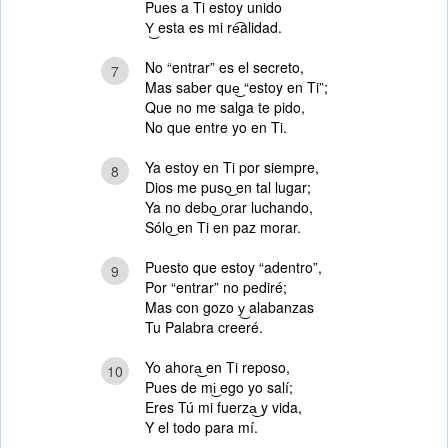
Pues a Ti estoy unido
Y͜ esta es mi re͡alidad.
No “entrar” es el secreto,
7
Mas saber que͜ “estoy en Ti”;
Que no me salga te pido,
No que entre yo en Ti.
Ya estoy en Ti por siempre,
8
Dios me puso͜ en tal lugar;
Ya no debo͜ orar luchando,
Sólo͜ en Ti en paz morar.
Puesto que estoy “adentro”,
9
Por “entrar” no pediré;
Mas con gozo y͜ alabanzas
Tu Palabra creeré.
Yo ahora͜ en Ti reposo,
10
Pues de mi͜ ego yo salí;
Eres Tú mi fuerza͜ y vida,
Y el todo para mí.