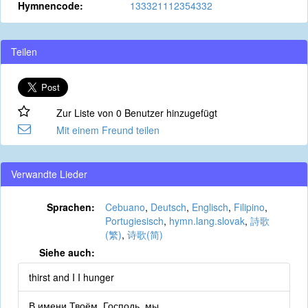
Hymnencode:
133321112354332
Teilen
Zur Liste von 0 Benutzer hinzugefügt
Mit einem Freund teilen
Verwandte Lieder
Sprachen:
Cebuano
,
Deutsch
,
Englisch
,
Filipino
,
Portugiesisch
,
hymn.lang.slovak
,
詩歌
(繁)
,
诗歌(简)
Siehe auch:
thirst and I I hunger
В имени Твоём, Господь, мы