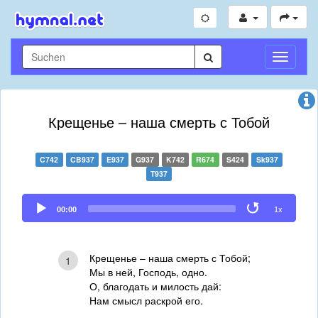
Navigati
umschal
Крещенье – наша смерть с Тобой
C742
CB937
E937
G937
K742
R674
S424
Sk937
T937
Audio
00:00
1x
Player
Крещенье – наша смерть с Тобой;
1
Мы в ней, Господь, одно.
О, благодать и милость дай:
Нам смысл раскрой его.