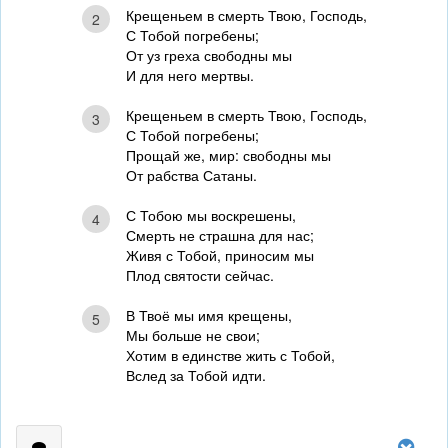
Крещеньем в смерть Твою, Господь,
2
С Тобой погребены;
От уз греха свободны мы
И для него мертвы.
Крещеньем в смерть Твою, Господь,
3
С Тобой погребены;
Прощай же, мир: свободны мы
От рабства Сатаны.
С Тобою мы воскрешены,
4
Смерть не страшна для нас;
Живя с Тобой, приносим мы
Плод святости сейчас.
В Твоё мы имя крещены,
5
Мы больше не свои;
Хотим в единстве жить с Тобой,
Вслед за Тобой идти.