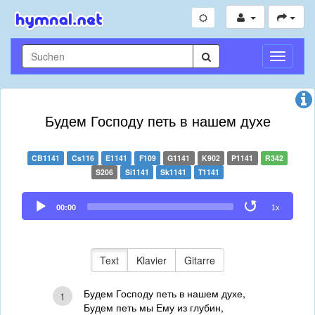
Navigati
umschal
Будем Господу петь в нашем духе
CB1141
Cs116
E1141
F109
G1141
K902
P1141
R342
S206
Si1141
Sk1141
T1141
Audio
00:00
1x
Player
Text
Klavier
Gitarre
Будем Господу петь в нашем духе,
1
Будем петь мы Ему из глубин,