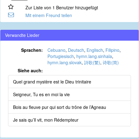
Zur Liste von 1 Benutzer hinzugefügt
Mit einem Freund teilen
Verwandte Lieder
Sprachen:
Cebuano
,
Deutsch
,
Englisch
,
Filipino
,
Portugiesisch
,
hymn.lang.sinhala
,
hymn.lang.slovak
,
詩歌(繁)
,
诗歌(简)
Siehe auch:
Quel grand mystère est le Dieu trinitaire
Seigneur, Tu es en moi la vie
Bois au fleuve pur qui sort du trône de l’Agneau
Je sais qu’Il vit, mon Rédempteur