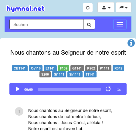
Navigati
umschal
Nous chantons au Seigneur de notre esprit
CB1141
Cs116
E1141
F109
G1141
K902
P1141
R342
S206
Si1141
Sk1141
T1141
Audio
00:00
1x
Player
Nous chantons au Seigneur de notre esprit,
1
Nous chantons de notre être intérieur,
Nous chantons : Jésus-Christ, alléluia !
Notre esprit est uni avec Lui.