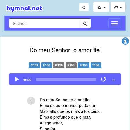
Navigati
umschal
Do meu Senhor, o amor fiel
C129
E156
K129
P156
Si156
T156
Audio
00:00
1x
Player
Do meu Senhor, o amor fiel
1
É mais que o mundo pode dar:
Mais alto que os mais altos céus,
E mais profundo que o mar.
Antigo amor,
Superior,