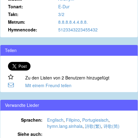
Tonart:
E-Dur
Takt:
3/2
Metrum:
8.8.8.8.4.4.8.8.
Hymnencode:
5123343223455432
Teilen
Zu den Listen von 2 Benutzern hinzugefügt
Mit einem Freund teilen
Verwandte Lieder
Sprachen:
Englisch
,
Filipino
,
Portugiesisch
,
hymn.lang.sinhala
,
詩歌(繁)
,
诗歌(简)
Siehe auch: