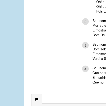
Oh! eu
Oh! eu
Pois 
Seu nom
2
Morreu e
E mostra
Com Deus
Seu nome
3
Com zel
E mesmo
Verei a S
Seu nom
4
Que sent
Em sofri
Que nome