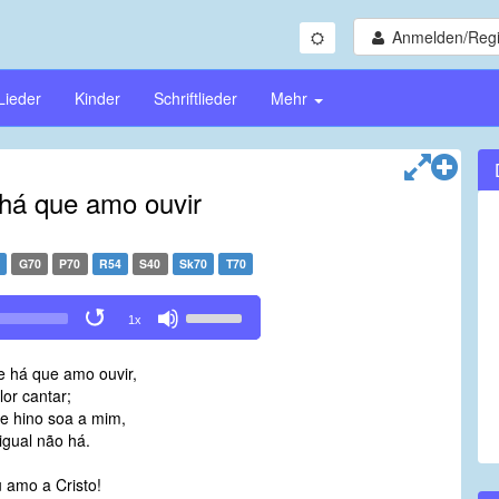
Anmelden/Regi
Lieder
Kinder
Schriftlieder
Mehr
á que amo ouvir
3
G70
P70
R54
S40
Sk70
T70
Use
1x
Up/Down
Arrow
 há que amo ouvir,
keys
lor cantar;
to
e hino soa a mim,
increase
igual não há.
or
decrease
 amo a Cristo!
volume.