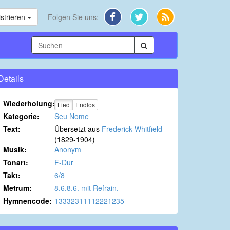
strieren
Folgen Sie uns:
Details
Wiederholung:
Lied
Endlos
Kategorie:
Seu Nome
Text:
Übersetzt aus
Frederick Whitfield
(1829-1904)
Musik:
Anonym
Tonart:
F-Dur
Takt:
6/8
Metrum:
8.6.8.6. mit Refrain.
Hymnencode:
13332311112221235