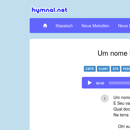
Klassisch
Neue Melodien
Neue 
Um nome h
CB70
Cs307
E70
F22
Audio
00:00
Player
Um nome
1
E Seu va
Qual doc
Na terra 
Oh! eu