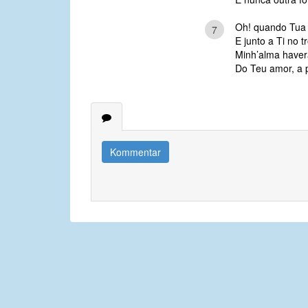
Oh! quando Tua 
7
E junto a Ti no 
Minh’alma haver
Do Teu amor, a p
Kommentar