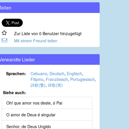
Teilen
Zur Liste von 0 Benutzer hinzugefügt
Mit einem Freund teilen
Verwandte Lieder
Sprachen:
Cebuano
,
Deutsch
,
Englisch
,
Filipino
,
Französisch
,
Portugiesisch
,
詩歌(繁)
,
诗歌(简)
Siehe auch:
Oh! que amor nos deste, ó Pai
O amor de Deus é singular
Senhor, de Deus Ungido