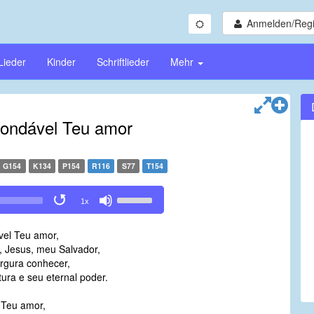
Anmelden/Regi
Lieder
Kinder
Schriftlieder
Mehr
ondável Teu amor
G154
K134
P154
R116
S77
T154
Use
1x
Up/Down
Arrow
el Teu amor,
keys
, Jesus, meu Salvador,
to
argura conhecer,
increase
tura e seu eternal poder.
or
decrease
 Teu amor,
volume.