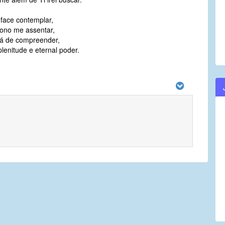
face contemplar,
trono me assentar,
á de compreender,
lenitude e eternal poder.