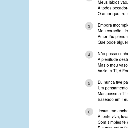
Meus lábios vão
A todos pecador
O amor que, rem
Embora incomple
3
Meu coração, Je
Amor tão pleno e
Que pode alguém
Não posso conhec
4
A plenitude des
Mas o meu vaso 
Vazio, a Ti, ó Fo
Eu nunca tive pa
5
Um pensamento 
Mas posso a Ti 
Baseado em Teu 
Jesus, me ench
6
À fonte viva, le
Com simples fé 
E nunca outra fo