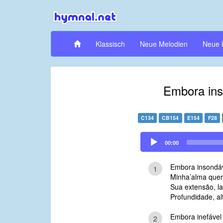
Klassisch
Neue Melodien
Neue 
Embora ins
C134
CB154
E154
F28
Audio
00:00
Player
Embora insondáv
1
Minha’alma quer
Sua extensão, l
Profundidade, al
Embora inefável
2