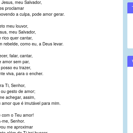
, Jesus, meu Salvador,
es proclamar
ovendo a culpa, pode amor gerar.
to meu louvor,
sus, meu Salvador,
 rico quer cantar,
 rebelde, como eu, a Deus levar.
er, falar, cantar,
te amor sem par,
posso eu trazer,
nte viva, para o encher.
ra Ti, Senhor,
ou gesto de amor;
me achegar, assim,
amor que é imutável para mim.
e com o Teu amor!
va-me, Senhor.
vou me aproximar
nte além de Ti irei buscar.