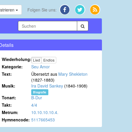
strieren
Folgen Sie uns:
Details
Wiederholung:
Lied
Endlos
Kategorie:
Seu Amor
Text:
Übersetzt aus
Mary Shekleton
(1827-1883)
Musik:
Ira David Sankey
(1840-1908)
Biografie
Tonart:
B-Dur
Takt:
4/4
Metrum:
10.10.10.10.4.
Hymnencode:
5117665453