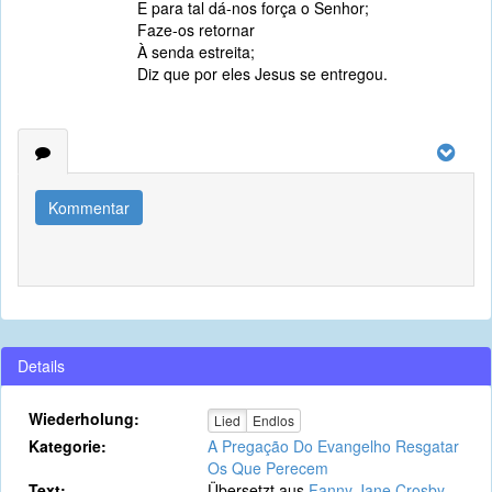
E para tal dá-nos força o Senhor;
Faze-os retornar
À senda estreita;
Diz que por eles Jesus se entregou.
Kommentar
Details
Wiederholung:
Lied
Endlos
Kategorie:
A Pregação Do Evangelho Resgatar
Os Que Perecem
Text:
Übersetzt aus
Fanny Jane Crosby