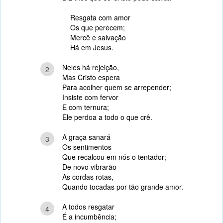
Resgata com amor
Os que perecem;
Mercê e salvação
Há em Jesus.
Neles há rejeição,
2
Mas Cristo espera
Para acolher quem se arrepender;
Insiste com fervor
E com ternura;
Ele perdoa a todo o que crê.
A graça sanará
3
Os sentimentos
Que recalcou em nós o tentador;
De novo vibrarão
As cordas rotas,
Quando tocadas por tão grande amor.
A todos resgatar
4
É a incumbência;