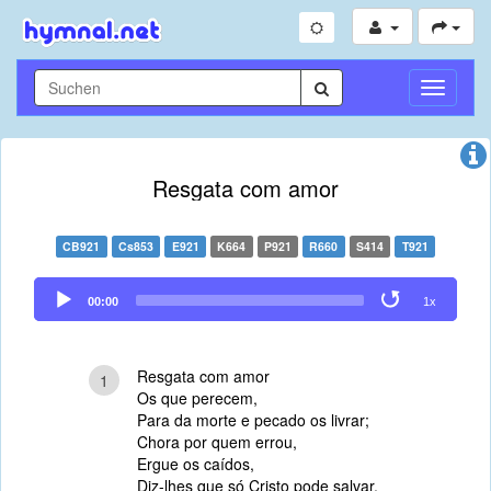
Navigati
umschal
Resgata com amor
CB921
Cs853
E921
K664
P921
R660
S414
T921
Audio
00:00
1x
Player
Resgata com amor
1
Os que perecem,
Para da morte e pecado os livrar;
Chora por quem errou,
Ergue os caídos,
Diz-lhes que só Cristo pode salvar.