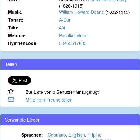
(1820-1915)
Musik:
William Howard Doane
(1832-1915)
Tonart:
A-Dur
Takt:
4/4
Metrum:
Peculiar Meter.
Hymnencode:
53455517665
Teilen
Zur Liste von 0 Benutzer hinzugefügt
Mit einem Freund teilen
Verwandte Lieder
Sprachen:
Cebuano
,
Englisch
,
Filipino
,