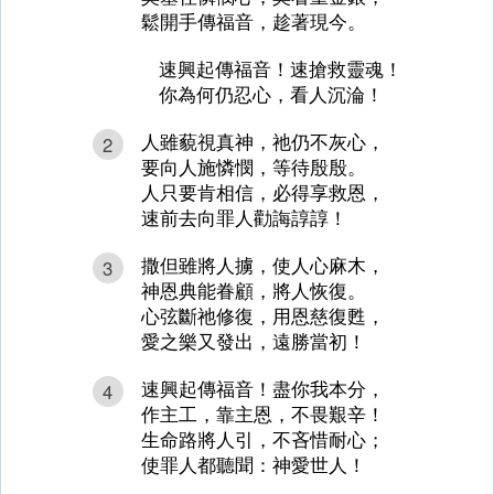
鬆開手傳福音，趁著現今。
速興起傳福音！速搶救靈魂！
你為何仍忍心，看人沉淪！
人雖藐視真神，祂仍不灰心，
2
要向人施憐憫，等待殷殷。
人只要肯相信，必得享救恩，
速前去向罪人勸誨諄諄！
撒但雖將人擄，使人心麻木，
3
神恩典能眷顧，將人恢復。
心弦斷祂修復，用恩慈復甦，
愛之樂又發出，遠勝當初！
速興起傳福音！盡你我本分，
4
作主工，靠主恩，不畏艱辛！
生命路將人引，不吝惜耐心；
使罪人都聽聞：神愛世人！