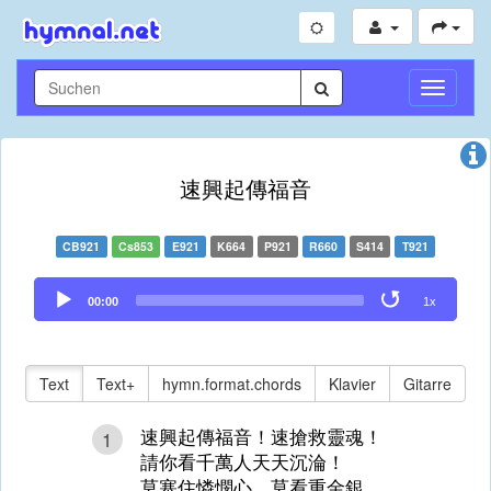
Navigati
umschal
速興起傳福音
CB921
Cs853
E921
K664
P921
R660
S414
T921
Audio
00:00
1x
Player
Text
Text+
hymn.format.chords
Klavier
Gitarre
速興起傳福音！速搶救靈魂！
1
請你看千萬人天天沉淪！
莫塞住憐憫心，莫看重金銀，