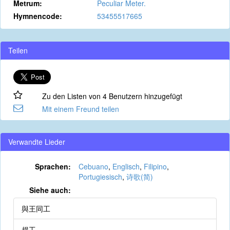
Metrum:
Peculiar Meter.
Hymnencode:
53455517665
Teilen
Zu den Listen von 4 Benutzern hinzugefügt
Mit einem Freund teilen
Verwandte Lieder
Sprachen:
Cebuano
,
Englisch
,
Filipino
,
Portugiesisch
,
诗歌(简)
Siehe auch:
與王同工
趕工