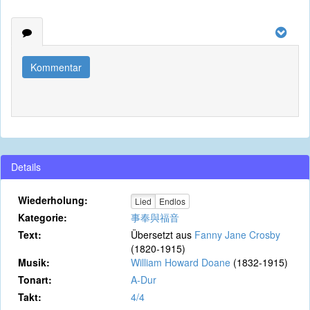
Kommentar
Details
Wiederholung:
Lied
Endlos
Kategorie:
事奉與福音
Text:
Übersetzt aus
Fanny Jane Crosby
(1820-1915)
Musik:
William Howard Doane
(1832-1915)
Tonart:
A-Dur
Takt:
4/4