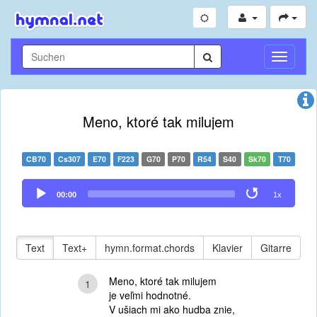
Navigati
umschal
Meno, ktoré tak milujem
CB70
Cs307
E70
F223
G70
P70
R54
S40
Sk70
T70
Audio
00:00
1x
Player
Text
Text+
hymn.format.chords
Klavier
Gitarre
Meno, ktoré tak milujem
1
je veľmi hodnotné.
V ušiach mi ako hudba znie,