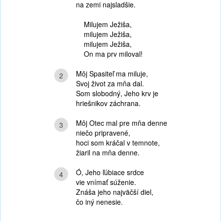
na zemi najsladšie.
Milujem Ježiša,
milujem Ježiša,
milujem Ježiša,
On ma prv miloval!
Môj Spasiteľ ma miluje,
2
Svoj život za mňa dal.
Som slobodný, Jeho krv je
hriešnikov záchrana.
Môj Otec mal pre mňa denne
3
niečo pripravené,
hoci som kráčal v temnote,
žiaril na mňa denne.
Ó, Jeho ľúbiace srdce
4
vie vnímať súženie.
Znáša jeho najväčší diel,
čo iný nenesie.