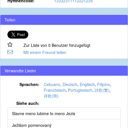
Hymnencode:
13332311112221235
Teilen
Zur Liste von 0 Benutzer hinzugefügt
Mit einem Freund teilen
Verwandte Lieder
Sprachen:
Cebuano
,
Deutsch
,
Englisch
,
Filipino
,
Französisch
,
Portugiesisch
,
詩歌(繁)
,
诗歌(简)
Siehe auch:
Slavne meno lubime to meno Jezis
Ježišom pomenovaný