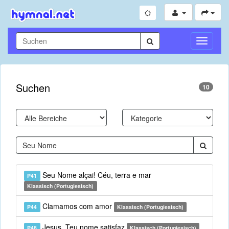
Navigati
umschal
Suchen
10
Seu Nome alçai! Céu, terra e mar
P41
Klassisch (Portugiesisch)
Clamamos com amor
P44
Klassisch (Portugiesisch)
Jesus, Teu nome satisfaz
P48
Klassisch (Portugiesisch)