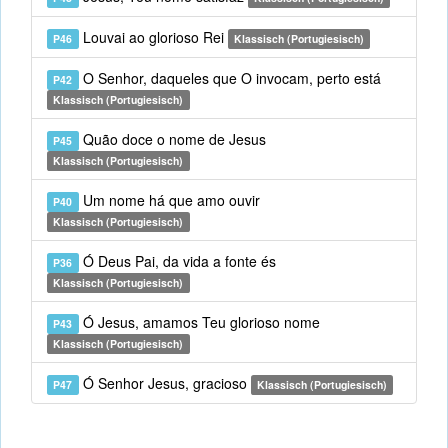
Louvai ao glorioso Rei
P46
Klassisch (Portugiesisch)
O Senhor, daqueles que O invocam, perto está
P42
Klassisch (Portugiesisch)
Quão doce o nome de Jesus
P45
Klassisch (Portugiesisch)
Um nome há que amo ouvir
P40
Klassisch (Portugiesisch)
Ó Deus Pai, da vida a fonte és
P36
Klassisch (Portugiesisch)
Ó Jesus, amamos Teu glorioso nome
P43
Klassisch (Portugiesisch)
Ó Senhor Jesus, gracioso
P47
Klassisch (Portugiesisch)