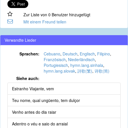
Zur Liste von 0 Benutzer hinzugefügt
Mit einem Freund teilen
Verwandte Lieder
Sprachen:
Cebuano
,
Deutsch
,
Englisch
,
Filipino
,
Französisch
,
Niederländisch
,
Portugiesisch
,
hymn.lang.sinhala
,
hymn.lang.slovak
,
詩歌(繁)
,
诗歌(简)
Siehe auch:
Estranho Viajante, vem
Teu nome, qual ungüento, tem dulçor
Venho antes do dia raiar
Adentro o véu e saio do arraial