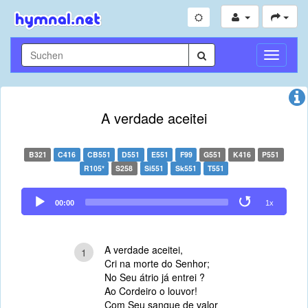
Navigati
umschal
A verdade aceitei
B321
C416
CB551
D551
E551
F99
G551
K416
P551
R105*
S258
Si551
Sk551
T551
Audio
00:00
1x
Player
A verdade aceitei,
1
Cri na morte do Senhor;
No Seu átrio já entrei ?
Ao Cordeiro o louvor!
Com Seu sangue de valor