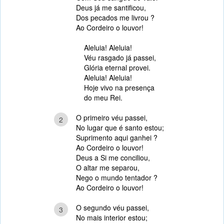
Deus já me santificou,
Dos pecados me livrou ?
Ao Cordeiro o louvor!
Aleluia! Aleluia!
Véu rasgado já passei,
Glória eternal provei.
Aleluia! Aleluia!
Hoje vivo na presença
do meu Rei.
O primeiro véu passei,
2
No lugar que é santo estou;
Suprimento aqui ganhei ?
Ao Cordeiro o louvor!
Deus a Si me conciliou,
O altar me separou,
Nego o mundo tentador ?
Ao Cordeiro o louvor!
O segundo véu passei,
3
No mais interior estou;