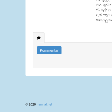
මාව ශුද්
ඒ- ලේවල
දැන් එතුම
හාලෙලූයා
Kommentar
© 2026
hymnal.net