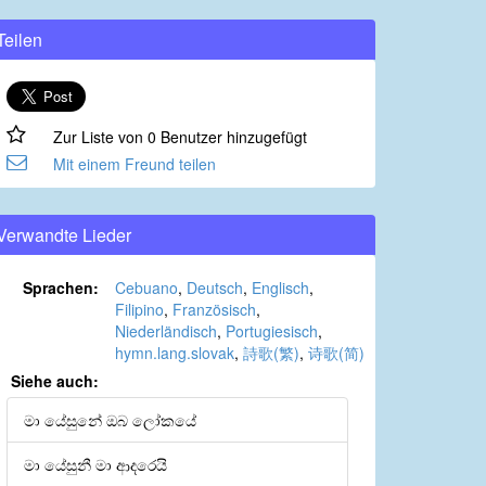
Teilen
Zur Liste von 0 Benutzer hinzugefügt
Mit einem Freund teilen
Verwandte Lieder
Sprachen:
Cebuano
,
Deutsch
,
Englisch
,
Filipino
,
Französisch
,
Niederländisch
,
Portugiesisch
,
hymn.lang.slovak
,
詩歌(繁)
,
诗歌(简)
Siehe auch:
මා යේසුනේ ඔබ ලෝකයේ
මා යේසුනී මා ආදරෙයි