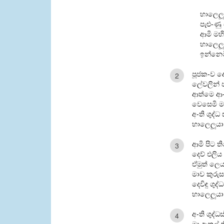
හාලෙලූ
පැළු-ණු
ආමි මහ
හාලෙලූ
ඉන්නෙමී
පූජක-ව දෙ
2
ලේවලින් පව
ආත්මෙ ආ
වෙසෙමි මා
අ-ති ශුද්
හාලෙලූයා
ආමි පිට ත
3
දෙව් එලිය 
ඒමුත් ලෙ
මාව කුරු
දෙවිඳු ශුද
හාලෙලූයා
අ-ති ශුද්
4
මා ඇතුල් ත