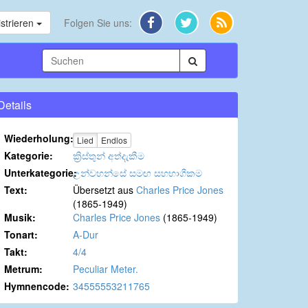
strieren
Folgen Sie uns:
Details
Wiederholung:
Lied
Endlos
Kategorie:
ක්‍රිස්තුන් අත්දැකීම
Unterkategorie:
උන්වහන්සේ සමඟ සහභාගීකම
Text:
Übersetzt aus
Charles Price Jones
(1865-1949)
Musik:
Charles Price Jones
(1865-1949)
Tonart:
A-Dur
Takt:
4/4
Metrum:
Peculiar Meter.
Hymnencode:
34555553211765