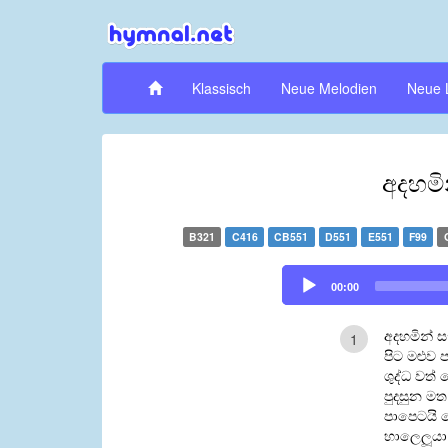
Klassisch
Neue Melodien
Neue 
අදහමි
B321
C416
CB551
D551
E551
F99
Audio
00:00
Player
අදහමින් ස
1
පිට මළුව 
ශුද්ධ වත
පුදසුන ම
පාපෙටයි
හාලෙලූයා