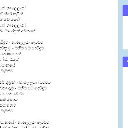
යා! හාලෙලූයා!
 ඒ තිරේ තුළින්
ිම වේ මෙහී
යා! හාලෙලූයා!
- මා- රජුන් අබියසේ
විඳුට - හාලෙලූයා බැටළුට
ිත්‍ර වූ - මහිම මේ දෙවිඳුට
-ලෝකයෙන්
 දිවා රැයේ
ධ ස්ථානයේ
 බැටළුට
ිරේ තුළින් - හාලෙලූයා බැටළුට
වසා දැමූ - මහිම මේ දෙවිඳුට
ය ගෙනාවෙ මා
සපත් කොට
්ධස්ථානෙට
 බැටළුට
ධස්ථානයේ - හාලෙලූයා බැටළුට
ිරේ තුළින් - මහිම මේ දෙවිඳුට