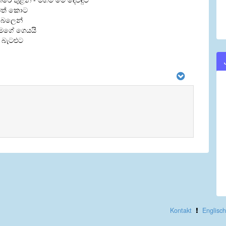
ධවත් කොට
 බලෙන්
් මගේ ගෙයයි
 බැටළුට
Kontakt
Englisch