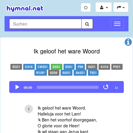
Navigati
umschal
Ik geloof het ware Woord
B321
C416
CB551
D551
E551
F99
G551
K416
P551
R105*
S258
Si551
Sk551
T551
Audio
00:00
1x
Player
Ik geloof het ware Woord.
1
Halleluja voor het Lam!
‘k Ben het voorhof doorgegaan,
O glorie voor de Heer!
Ik wil staan aan Jezus kant,