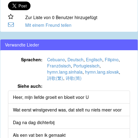
Zur Liste von 0 Benutzer hinzugefügt
Mit einem Freund teilen
Verwandte Lieder
Sprachen:
Cebuano
,
Deutsch
,
Englisch
,
Filipino
,
Französisch
,
Portugiesisch
,
hymn.lang.sinhala
,
hymn.lang.slovak
,
詩歌(繁)
,
诗歌(简)
Siehe auch:
Heer, mijn liefde groeit en bloeit voor U
Wat eerst winstgevend was, dat stelt nu niets meer voor
Dag na dag dichterbij
Als een vat ben ik gemaakt