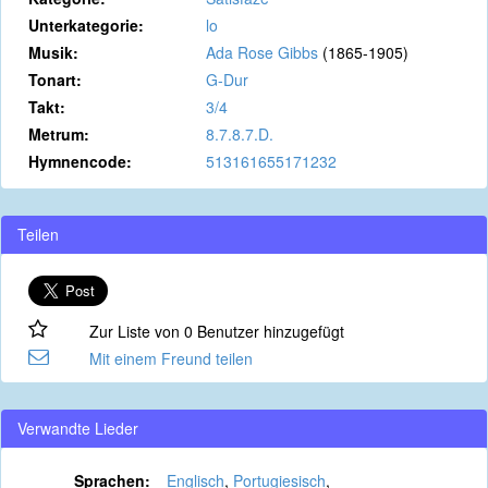
Unterkategorie:
lo
Musik:
Ada Rose Gibbs
(1865-1905)
Tonart:
G-Dur
Takt:
3/4
Metrum:
8.7.8.7.D.
Hymnencode:
513161655171232
Teilen
Zur Liste von 0 Benutzer hinzugefügt
Mit einem Freund teilen
Verwandte Lieder
Sprachen:
Englisch
,
Portugiesisch
,