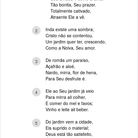
Tão bonita, Seu prazer.
Totalmente cativado,
Atraente Ele a vê.
Inda existe uma sombra;
2
Cristo não se contentou.
Um jardim quer ter, crescendo,
Como a Noiva, Seu amor.
De romãs um paraíso,
3
Açafrão e aloé,
Nardo, mirra, flor de hena,
Para Seu desfrute é.
Ele ao Seu jardim já veio
4
Para mirra ali colher,
E comer do mel e favos;
Vinho e leite ali beber.
Do jardim vem a cidade,
5
Eis suprido o material;
Deus está tão satisfeito,