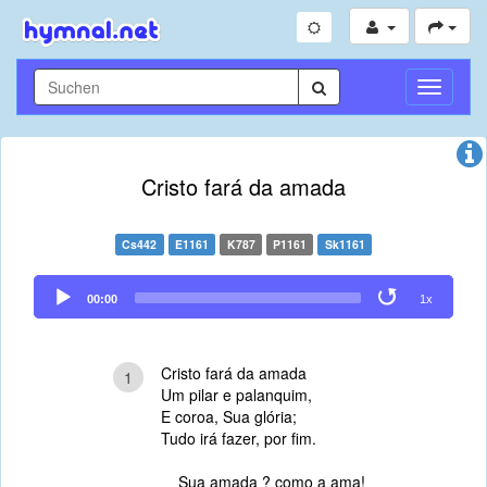
Navigati
umschal
Cristo fará da amada
Cs442
E1161
K787
P1161
Sk1161
Audio
00:00
1x
Player
Cristo fará da amada
1
Um pilar e palanquim,
E coroa, Sua glória;
Tudo irá fazer, por fim.
Sua amada ? como a ama!