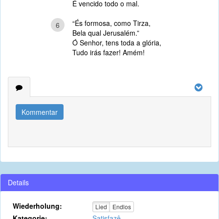
É vencido todo o mal.
“És formosa, como Tirza,
6
Bela qual Jerusalém.”
Ó Senhor, tens toda a glória,
Tudo irás fazer! Amém!
Kommentar
Details
Wiederholung:
Lied
Endlos
Kategorie:
Satisfazê