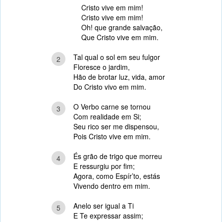
Cristo vive em mim!
Cristo vive em mim!
Oh! que grande salvação,
Que Cristo vive em mim.
Tal qual o sol em seu fulgor
2
Floresce o jardim,
Hão de brotar luz, vida, amor
Do Cristo vivo em mim.
O Verbo carne se tornou
3
Com realidade em Si;
Seu rico ser me dispensou,
Pois Cristo vive em mim.
És grão de trigo que morreu
4
E ressurgiu por fim;
Agora, como Espír’to, estás
Vivendo dentro em mim.
Anelo ser igual a Ti
5
E Te expressar assim;