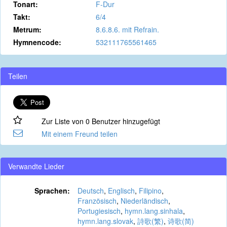
Tonart:
F-Dur
Takt:
6/4
Metrum:
8.6.8.6. mit Refrain.
Hymnencode:
532111765561465
Teilen
Zur Liste von 0 Benutzer hinzugefügt
Mit einem Freund teilen
Verwandte Lieder
Sprachen:
Deutsch
,
Englisch
,
Filipino
,
Französisch
,
Niederländisch
,
Portugiesisch
,
hymn.lang.sinhala
,
hymn.lang.slovak
,
詩歌(繁)
,
诗歌(简)