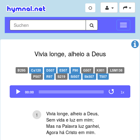
Navigati
umschal
Vivia longe, alheio a Deus
B295
Cs120
D507
E507
F90
G507
K801
LSM138
P507
R97
S219
Si507
Sk507
T507
Audio
00:00
1x
Player
Vivia longe, alheio a Deus,
1
Sem vida e luz em mim;
Mas na Palavra luz ganhei,
Agora há Cristo em mim.