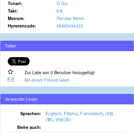
Tonart:
D-Dur
Takt:
6/8
Metrum:
Peculiar Meter.
Hymnencode:
55365434323
Teilen
Zur Liste von 0 Benutzer hinzugefügt
Mit einem Freund teilen
Verwandte Lieder
Sprachen:
Englisch
,
Filipino
,
Französisch
,
詩歌
(繁)
,
诗歌(简)
Siehe auch: