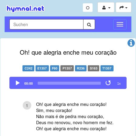
Navigati
umschal
Oh! que alegria enche meu coração
C242
E1357
F60
P1357
R236
S163
T1357
Audio
00:00
1x
Player
Oh! que alegria enche meu coração!
1
Sim, meu coração!
Não mais é de pedra meu coração,
Deus mo renovou, novo homem me fez.
Oh! que alegria enche meu coração!