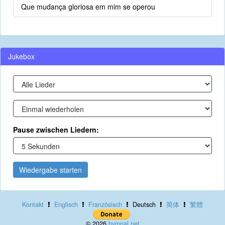
Que mudança gloriosa em mim se operou
Jukebox
Pause zwischen Liedern:
Wiedergabe starten
Kontakt
Englisch
Französisch
Deutsch
简体
繁體
© 2026
hymnal.net