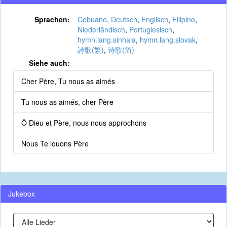
Sprachen:
Cebuano
,
Deutsch
,
Englisch
,
Filipino
,
Niederländisch
,
Portugiesisch
,
hymn.lang.sinhala
,
hymn.lang.slovak
,
詩歌(繁)
,
诗歌(简)
Siehe auch:
Cher Père, Tu nous as aimés
Tu nous as aimés, cher Père
Ô Dieu et Père, nous nous approchons
Nous Te louons Père
Jukebox