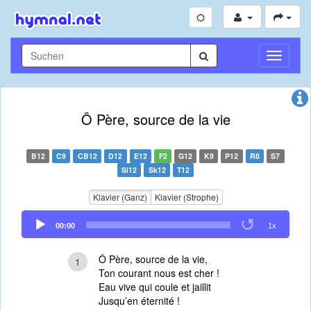
Navigati
umschal
Ô Père, source de la vie
B12
C9
CB12
D12
E12
F2
G12
K9
P12
R8
S7
Si12
Sk12
T12
Klavier (Ganz)
Klavier (Strophe)
Audio
00:00
1x
Player
Ô Père, source de la vie,
1
Ton courant nous est cher !
Eau vive qui coule et jaillit
Jusqu’en éternité !