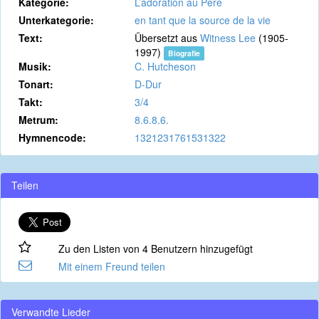
Kategorie:
L’adoration au Père
Unterkategorie:
en tant que la source de la vie
Text:
Übersetzt aus
Witness Lee
(1905-
1997)
Biografie
Musik:
C. Hutcheson
Tonart:
D-Dur
Takt:
3/4
Metrum:
8.6.8.6.
Hymnencode:
1321231761531322
Teilen
Zu den Listen von 4 Benutzern hinzugefügt
Mit einem Freund teilen
Verwandte Lieder