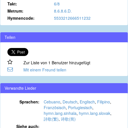
Takt:
6/8
Metrum:
8.6.8.6.D.
Hymnencode:
5533212666511232
Teilen
Zur Liste von 1 Benutzer hinzugefügt
Mit einem Freund teilen
Verwandte Lieder
Sprachen:
Cebuano
,
Deutsch
,
Englisch
,
Filipino
,
Französisch
,
Portugiesisch
,
hymn.lang.sinhala
,
hymn.lang.slovak
,
詩歌(繁)
,
诗歌(简)
Siehe auch: