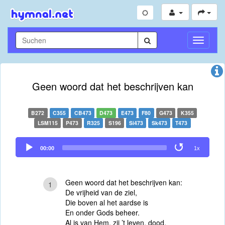
Navigati
umschal
Geen woord dat het beschrijven kan
B272
C355
CB473
D473
E473
F80
G473
K355
LSM115
P473
R325
S196
Si473
Sk473
T473
Audio
00:00
1x
Player
Geen woord dat het beschrijven kan:
1
De vrijheid van de ziel,
Die boven al het aardse is
En onder Gods beheer.
Al is van Hem, zij ’t leven, dood,