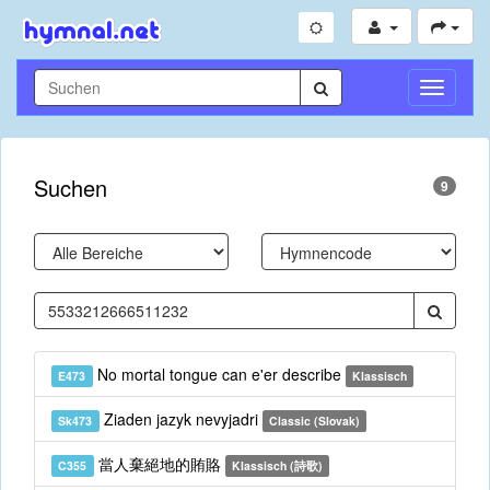
Navigati
umschal
Suchen
9
No mortal tongue can e'er describe
E473
Klassisch
Ziaden jazyk nevyjadri
Sk473
Classic (Slovak)
當人棄絕地的賄賂
C355
Klassisch (詩歌)