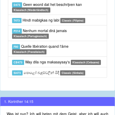
Geen woord dat het beschrijven kan
D473
Klassisch (Niederländisch)
Hindi mabigkas ng labi
T473
Classic (Filipino)
Nenhum mortal dirá jamais
P214
Klassisch (Portugiesisch)
Quelle libération quand l'âme
F80
Klassisch (Französisch)
Way dila nga makasaysay's
CB473
Klassisch (Cebuano)
පොළෝ බැඳුම්වලින් මිදී
Si473
Classic (Sinhala)
1. Korinther 14:15
Was ist nun? Ich will beten mit dem Geist, aber ich will auch